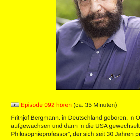
Episode 092 hören
(ca. 35 Minuten)
Frithjof Bergmann, in Deutschland geboren, in Ö
aufgewachsen und dann in die USA gewechselt, i
Philosophieprofessor”, der sich seit 30 Jahren p