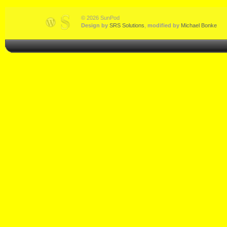
© 2026 SunPod
Design by
SRS Solutions
,
modified by
Michael Bonke