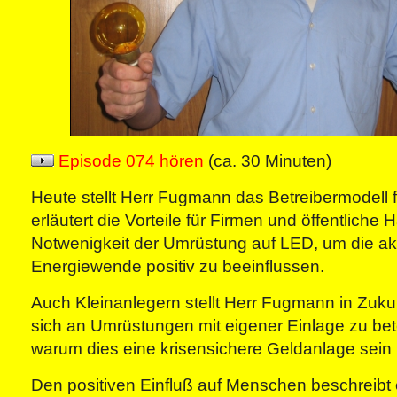
Episode 074 hören
(ca. 30 Minuten)
Heute stellt Herr Fugmann das Betreibermodell 
erläutert die Vorteile für Firmen und öffentliche H
Notwenigkeit der Umrüstung auf LED, um die akt
Energiewende positiv zu beeinflussen.
Auch Kleinanlegern stellt Herr Fugmann in Zukun
sich an Umrüstungen mit eigener Einlage zu bete
warum dies eine krisensichere Geldanlage sein
Den positiven Einfluß auf Menschen beschreibt 