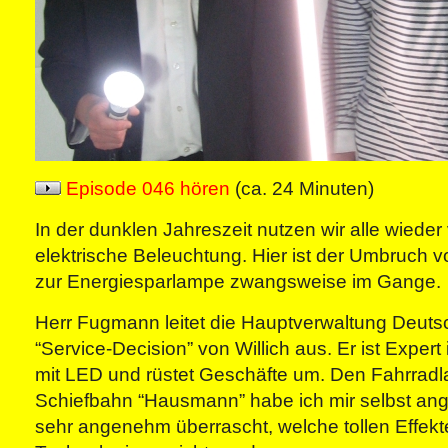
Episode 046 hören
(ca. 24 Minuten)
In der dunklen Jahreszeit nutzen wir alle wieder 
elektrische Beleuchtung. Hier ist der Umbruch 
zur Energiesparlampe zwangsweise im Gange.
Herr Fugmann leitet die Hauptverwaltung Deuts
“Service-Decision” von Willich aus. Er ist Exper
mit LED und rüstet Geschäfte um. Den Fahrradla
Schiefbahn “Hausmann” habe ich mir selbst an
sehr angenehm überrascht, welche tollen Effekt