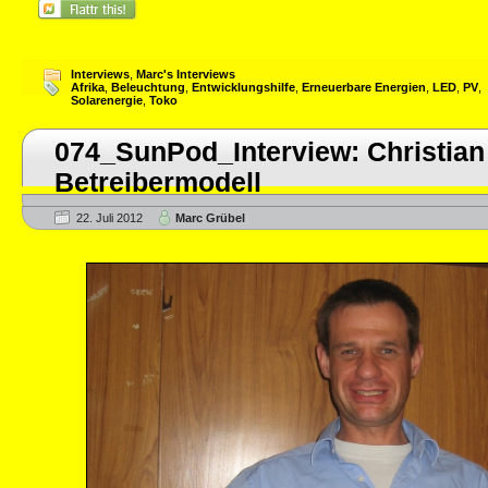
Interviews
,
Marc's Interviews
Afrika
,
Beleuchtung
,
Entwicklungshilfe
,
Erneuerbare Energien
,
LED
,
PV
,
Solarenergie
,
Toko
074_SunPod_Interview: Christia
Betreibermodell
22. Juli 2012
Marc Grübel