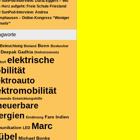
 SunPod-Interview: Daria Eggers – Wo
 Herz aufgeht: Freie Schule Friesland
 SunPod-Interview: Andrea
mphausen – Online-Kongress “Weniger
 mehr”
agworte
Bonn
Beleuchtung
Bioland
Boxkocher
Deepak Gadhia
Drehstromnetz
elektrische
dorf
bilität
ektroauto
ektromobilität
ewende
Entwicklungshilfe
neuerbare
ergien
Faro
Indien
Ernährung
Marc
unikation
LED
übel
Michael Bonke