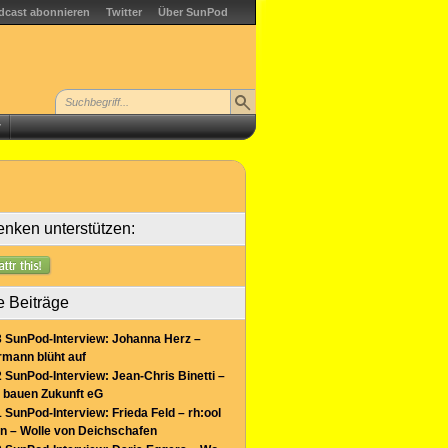
dcast abonnieren
Twitter
Über SunPod
r
nken unterstützen:
e Beiträge
 SunPod-Interview: Johanna Herz –
mann blüht auf
 SunPod-Interview: Jean-Chris Binetti –
 bauen Zukunft eG
 SunPod-Interview: Frieda Feld – rh:ool
n – Wolle von Deichschafen