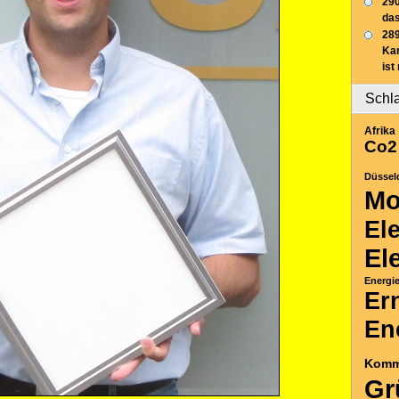
290
das
289
Ka
ist
Schl
Afrika
Co2
Düssel
Mo
El
El
Energi
Er
En
Komm
Gr