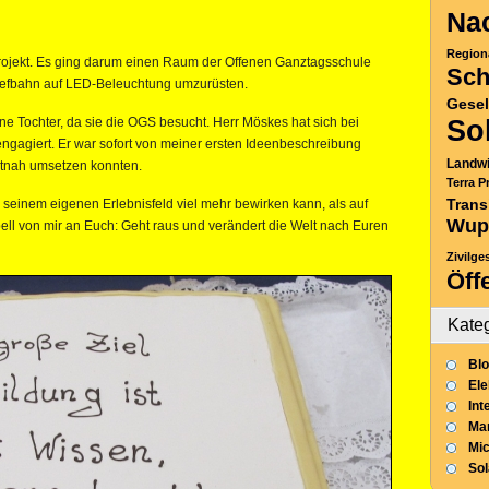
Nac
Region
rojekt. Es ging darum einen Raum der Offenen Ganztagsschule
Sch
iefbahn auf LED-Beleuchtung umzurüsten.
Gesel
ne Tochter, da sie die OGS besucht. Herr Möskes hat sich bei
So
ngagiert. Er war sofort von meiner ersten Ideenbeschreibung
Landwi
eitnah umsetzen konnten.
Terra P
Trans
n seinem eigenen Erlebnisfeld viel mehr bewirken kann, als auf
Wup
pell von mir an Euch: Geht raus und verändert die Welt nach Euren
Zivilge
Öff
Kate
Blo
Ele
Int
Mar
Mic
So