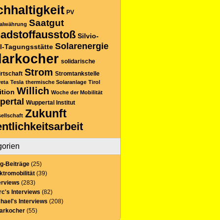
hhaltigkeit
PV
Saatgut
alwährung
adstoffausstoß
Silvio-
Solarenergie
l-Tagungsstätte
larkocher
solidarische
Strom
rtschaft
Stromtankstelle
reta
Tesla
thermische Solaranlage
Tirol
Willich
ition
Woche der Mobilität
pertal
Wuppertal Institut
Zukunft
sellschaft
entlichkeitsarbeit
gorien
g-Beiträge
(25)
ktromobilität
(39)
erviews
(283)
c's Interviews
(82)
hael's Interviews
(208)
larkocher
(55)