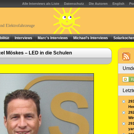
Alle Interviews als Liste
Datenschutz
Die Autoren
English
Po
und Elektrofahrzeuge
ilität
Interviews
Marc's Interviews
Michael's Interviews
Solarkoche
el Möskes – LED in die Schulen
Umde
Letzt
293
Her
292
Wir
291
yar