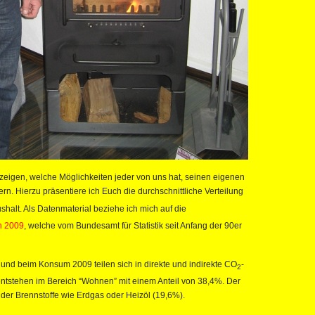
ufzeigen, welche Möglichkeiten jeder von uns hat, seinen eigenen
rn. Hierzu präsentiere ich Euch die durchschnittliche Verteilung
halt. Als Datenmaterial beziehe ich mich auf die
n 2009
, welche vom Bundesamt für Statistik seit Anfang der 90er
 und beim Konsum 2009 teilen sich in direkte und indirekte CO
-
2
ntstehen im Bereich “Wohnen” mit einem Anteil von 38,4%. Der
 der Brennstoffe wie Erdgas oder Heizöl (19,6%).