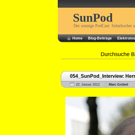
SunPod
Der sonnige PodCast: Solarkocher 
Home
Blog-Beiträge
Elektromob
Durchsuche Be
054_SunPod_Interview: Herr 
22. Januar 2012
Marc Grübel