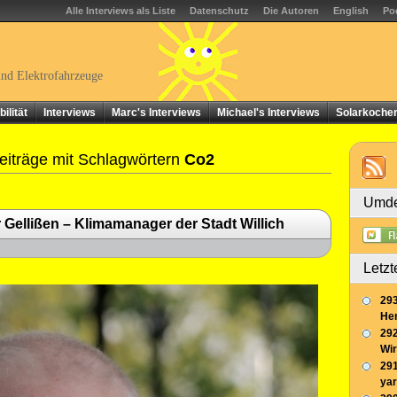
Alle Interviews als Liste
Datenschutz
Die Autoren
English
Po
und Elektrofahrzeuge
ilität
Interviews
Marc's Interviews
Michael's Interviews
Solarkoche
iträge mit Schlagwörtern
Co2
Umde
Gellißen – Klimamanager der Stadt Willich
Letzt
293
Her
292
Wir
291
yar