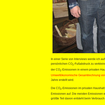
In einer Serie von Interviews werde ich a
persönlichen CO
-Fußabdruck zu verkleine
2
der CO
-Emissonen in einem privaten Haus
2
Umweltökonomische Gesamtrechnung vo
Jahre erstellt wird.
Die CO
-Emissionen im privaten Haushalt
2
Emissionen auf. Die meisten Emissionen e
größte Teil davon entsteht beim Verbrauch