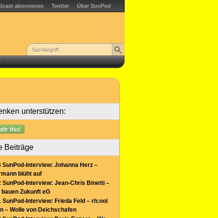
dcast abonnieren
Twitter
Über SunPod
r
nken unterstützen:
e Beiträge
 SunPod-Interview: Johanna Herz –
mann blüht auf
 SunPod-Interview: Jean-Chris Binetti –
 bauen Zukunft eG
 SunPod-Interview: Frieda Feld – rh:ool
n – Wolle von Deichschafen