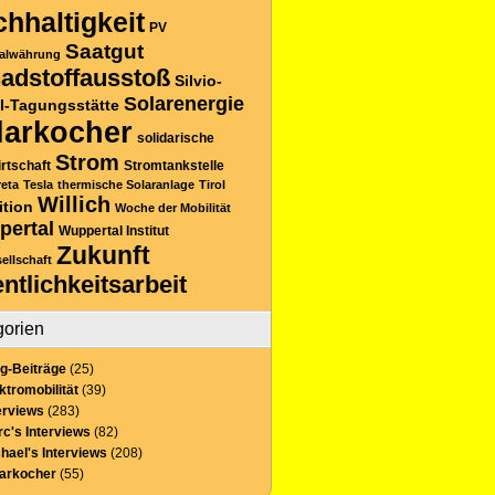
hhaltigkeit
PV
Saatgut
alwährung
adstoffausstoß
Silvio-
Solarenergie
l-Tagungsstätte
larkocher
solidarische
Strom
rtschaft
Stromtankstelle
reta
Tesla
thermische Solaranlage
Tirol
Willich
ition
Woche der Mobilität
pertal
Wuppertal Institut
Zukunft
sellschaft
entlichkeitsarbeit
gorien
g-Beiträge
(25)
ktromobilität
(39)
erviews
(283)
c's Interviews
(82)
hael's Interviews
(208)
larkocher
(55)