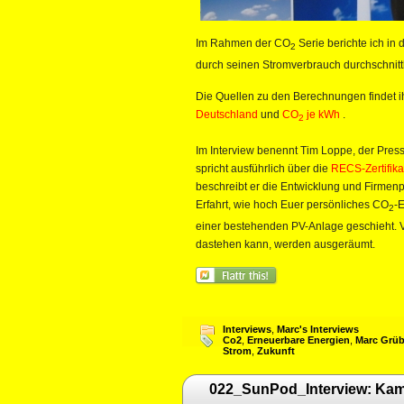
Im Rahmen der CO
Serie berichte ich in
2
durch seinen Stromverbrauch durchschnittl
Die Quellen zu den Berechnungen findet ih
Deutschland
und
CO
je kWh
.
2
Im Interview benennt Tim Loppe, der Pre
spricht ausführlich über die
RECS-Zertifika
beschreibt er die Entwicklung und Firmen
Erfahrt, wie hoch Euer persönliches CO
-
2
einer bestehenden PV-Anlage geschieht. 
dastehen kann, werden ausgeräumt.
Interviews
,
Marc's Interviews
Co2
,
Erneuerbare Energien
,
Marc Grüb
Strom
,
Zukunft
022_SunPod_Interview: Kami