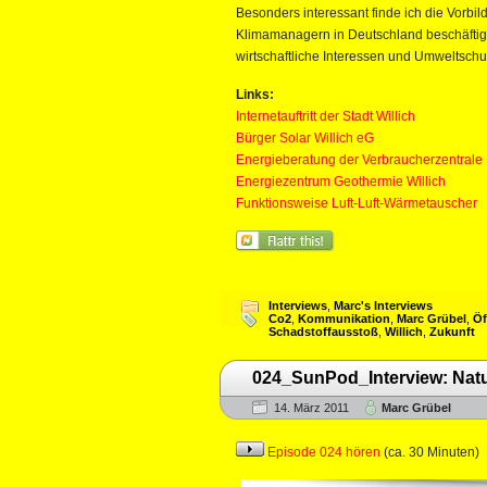
Besonders interessant finde ich die Vorbil
Klimamanagern in Deutschland beschäftig
wirtschaftliche Interessen und Umweltsch
Links:
Internetauftritt der Stadt Willich
Bürger Solar Willich eG
Energieberatung der Verbraucherzentrale
Energiezentrum Geothermie Willich
Funktionsweise Luft-Luft-Wärmetauscher
Interviews
,
Marc's Interviews
Co2
,
Kommunikation
,
Marc Grübel
,
Öf
Schadstoffausstoß
,
Willich
,
Zukunft
024_SunPod_Interview: Nat
14. März 2011
Marc Grübel
Episode 024 hören
(ca. 30 Minuten)