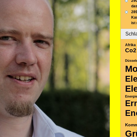
290
das
289
Ka
ist
Schl
Afrika
Co2
Düssel
Mo
El
El
Energi
Er
En
Komm
Gr