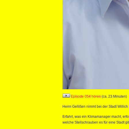
Episode 054 hören
(ca. 23 Minuten)
Herrn Gellißen nimmt bei der Stadt Willich
Erfahrt, was ein Klimamanager macht, er
welche Stellschrauben es für eine Stadt g