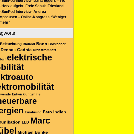
 SunPod-Interview: Daria Eggers – Wo
 Herz aufgeht: Freie Schule Friesland
 SunPod-Interview: Andrea
mphausen – Online-Kongress “Weniger
 mehr”
agworte
Bonn
Beleuchtung
Bioland
Boxkocher
Deepak Gadhia
Drehstromnetz
elektrische
dorf
bilität
ektroauto
ektromobilität
ewende
Entwicklungshilfe
neuerbare
ergien
Faro
Indien
Ernährung
Marc
unikation
LED
übel
Michael Bonke