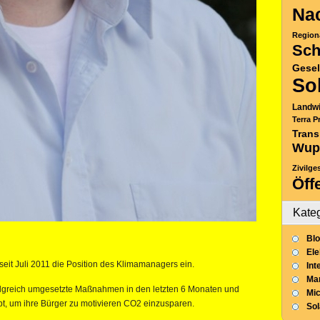
Nac
Region
Sch
Gesel
So
Landwi
Terra P
Trans
Wup
Zivilge
Öff
Kate
Blo
Ele
 seit Juli 2011 die Position des Klimamanagers ein.
Int
Mar
folgreich umgesetzte Maßnahmen in den letzten 6 Monaten und
Mic
ibt, um ihre Bürger zu motivieren CO2 einzusparen.
So