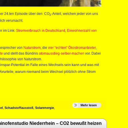
 der 24.ten Episode über den CO
-Anteil, welchen jeder von uns
2
ich verursacht.
r im Link:
Stromverbrauch in Deutschland
,
Einwohnerzahl von
ssesprecher von
Naturstrom
, die
vier “echten” Ökostromanbieter
,
te
und stellt das Bündnis
atomausstieg-selber-machen
vor. Dabei
philosophie von Naturstrom.
Einspar-Potential im Falle eines Wechsels sein kann und was mit
Vorurteile, warum niemand beim Wechsel plötzlich ohne Strom
Mehr lesen
el
,
Schadstoffausstoß
,
Solarenergie
,
nofenstudio Niederrhein – CO2 bewußt heizen