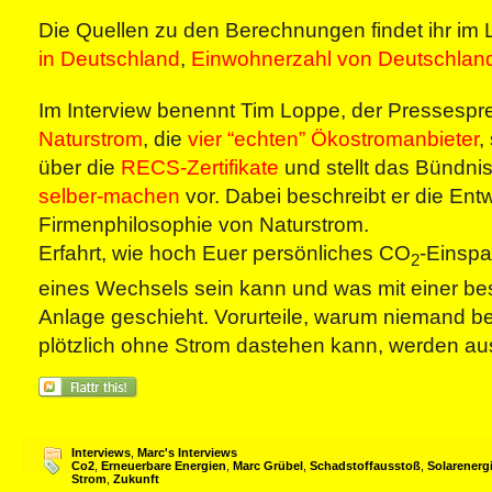
Die Quellen zu den Berechnungen findet ihr im 
in Deutschland
,
Einwohnerzahl von Deutschlan
Im Interview benennt Tim Loppe, der Pressespr
Naturstrom
, die
vier “echten” Ökostromanbieter
,
über die
RECS-Zertifikate
und stellt das Bündni
selber-machen
vor. Dabei beschreibt er die Ent
Firmenphilosophie von Naturstrom.
Erfahrt, wie hoch Euer persönliches CO
-Einspa
2
eines Wechsels sein kann und was mit einer b
Anlage geschieht. Vorurteile, warum niemand 
plötzlich ohne Strom dastehen kann, werden a
Interviews
,
Marc's Interviews
Co2
,
Erneuerbare Energien
,
Marc Grübel
,
Schadstoffausstoß
,
Solarenerg
Strom
,
Zukunft