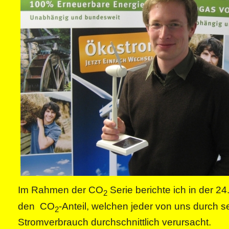
Im Rahmen der CO
Serie berichte ich in der 2
2
den CO
-Anteil, welchen jeder von uns durch s
2
Stromverbrauch durchschnittlich verursacht.