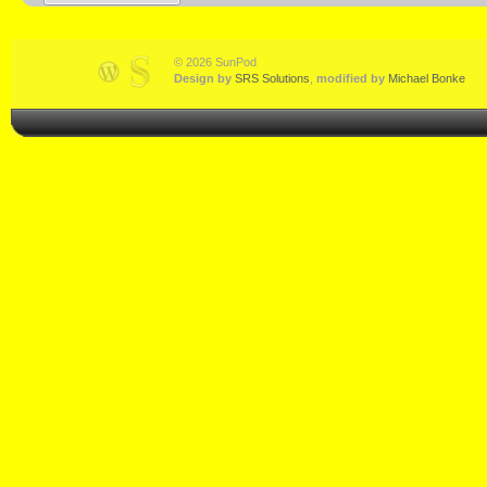
© 2026 SunPod
Design by
SRS Solutions
,
modified by
Michael Bonke