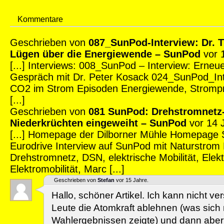
Kommentare
Geschrieben von
087_SunPod-Interview: Dr. 
Lügen über die Energiewende – SunPod
vor 
[...] Interviews: 008_SunPod – Interview: Erneu
Gespräch mit Dr. Peter Kosack 024_SunPod_Int
CO2 im Strom Episoden Energiewende, Strompr
[...]
Geschrieben von
081 SunPod: Drehstromnetz-
Niederkrüchten eingeweiht – SunPod
vor 14 
[...] Homepage der Dilborner Mühle Homepage
Eurodrive Interview auf SunPod mit Naturstrom
Drehstromnetz, DSN, elektrische Mobilität, Elek
Elektromobilität, Marc [...]
Geschrieben von
Stefan
vor 15 Jahre.
Hallo, schöner Artikel. Ich kann nicht ve
Leute die Atomkraft ablehnen (was sich n
Wahlergebnissen zeigte) und dann aber n