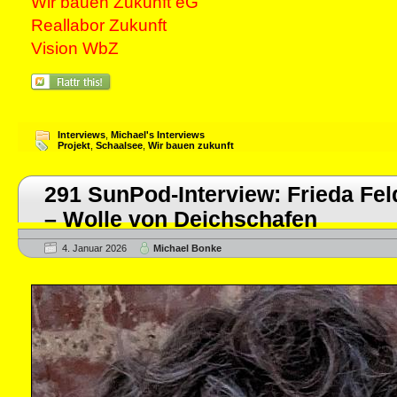
Wir bauen Zukunft eG
Reallabor Zukunft
Vision WbZ
Interviews
,
Michael's Interviews
Projekt
,
Schaalsee
,
Wir bauen zukunft
291 SunPod-Interview: Frieda Feld
– Wolle von Deichschafen
4. Januar 2026
Michael Bonke