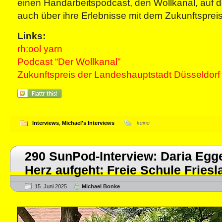
einen Handarbeitspodcast, den Wollkanal, auf d
auch über ihre Erlebnisse mit dem Zukunftspreis
Links:
rh:ool yarn
Podcast “Der Wollkanal”
Zukunftspreis der Landeshauptstadt Düsseldorf
Interviews
,
Michael's Interviews
keine
290 SunPod-Interview: Daria Egg
Herz aufgeht: Freie Schule Friesl
15. Juni 2025
Michael Bonke