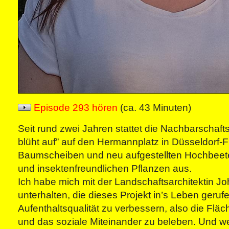
Episode 293 hören
(ca. 43 Minuten)
Seit rund zwei Jahren stattet die Nachbarschafts
blüht auf” auf den Hermannplatz in Düsseldorf-F
Baumscheiben und neu aufgestellten Hochbeet
und insektenfreundlichen Pflanzen aus.
Ich habe mich mit der Landschaftsarchitektin J
unterhalten, die dieses Projekt in’s Leben geruf
Aufenthaltsqualität zu verbessern, also die Flä
und das soziale Miteinander zu beleben. Und weil