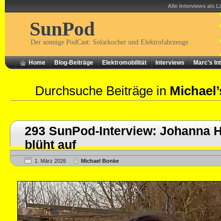
Alle Interviews als L
SunPod
Der sonnige PodCast: Solarkocher und Elektrofahrzeuge
Home
Blog-Beiträge
Elektromobilität
Interviews
Marc's In
Durchsuche Beiträge in
Michael’
293 SunPod-Interview: Johanna 
blüht auf
1. März 2026
Michael Bonke