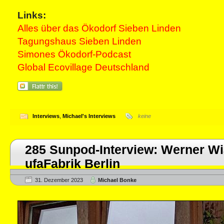
Links:
Alles über das Ökodorf Sieben Linden
Tagungshaus Sieben Linden
Simones Ökodorf-Podcast
Global Ecovillage Deutschland
Interviews
,
Michael's Interviews
keine
285 Sunpod-Interview: Werner Wia
ufaFabrik Berlin
31. Dezember 2023
Michael Bonke