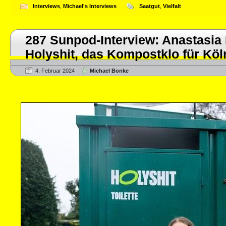
Interviews
,
Michael's Interviews
Saatgut
,
Vielfalt
287 Sunpod-Interview: Anastasia
Holyshit, das Kompostklo für Köl
4. Februar 2024
Michael Bonke