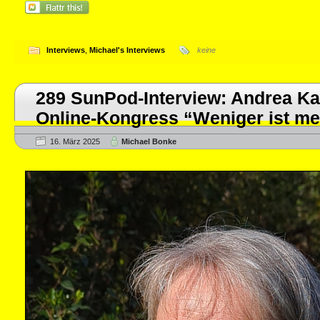
Interviews
,
Michael's Interviews
keine
289 SunPod-Interview: Andrea K
Online-Kongress “Weniger ist me
16. März 2025
Michael Bonke