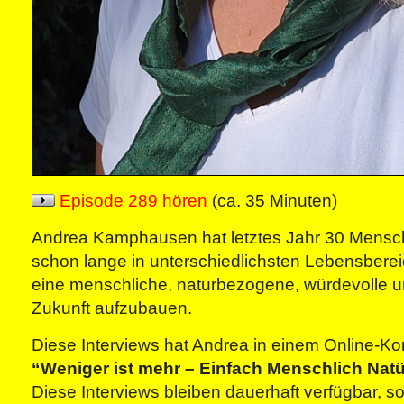
Episode 289 hören
(ca. 35 Minuten)
Andrea Kamphausen hat letztes Jahr 30 Mensche
schon lange in unterschiedlichsten Lebensberei
eine menschliche, naturbezogene, würdevolle 
Zukunft aufzubauen.
Diese Interviews hat Andrea in einem Online-Ko
“Weniger ist mehr – Einfach Menschlich Natü
Diese Interviews bleiben dauerhaft verfügbar, s