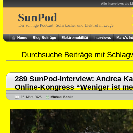
Alle Interviews als L
SunPod
Der sonnige PodCast: Solarkocher und Elektrofahrzeuge
Home
Blog-Beiträge
Elektromobilität
Interviews
Marc's In
Durchsuche Beiträge mit Schlag
289 SunPod-Interview: Andrea K
Online-Kongress “Weniger ist me
16. März 2025
Michael Bonke