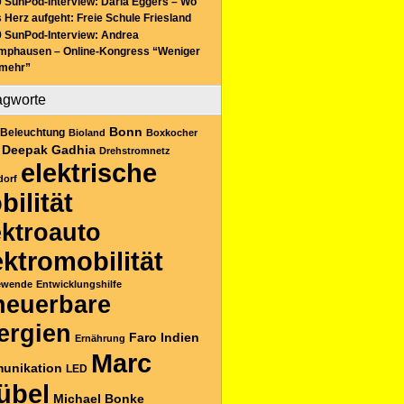
 SunPod-Interview: Daria Eggers – Wo
 Herz aufgeht: Freie Schule Friesland
 SunPod-Interview: Andrea
mphausen – Online-Kongress “Weniger
 mehr”
agworte
Bonn
Beleuchtung
Bioland
Boxkocher
Deepak Gadhia
Drehstromnetz
elektrische
dorf
bilität
ektroauto
ektromobilität
ewende
Entwicklungshilfe
neuerbare
ergien
Faro
Indien
Ernährung
Marc
unikation
LED
übel
Michael Bonke