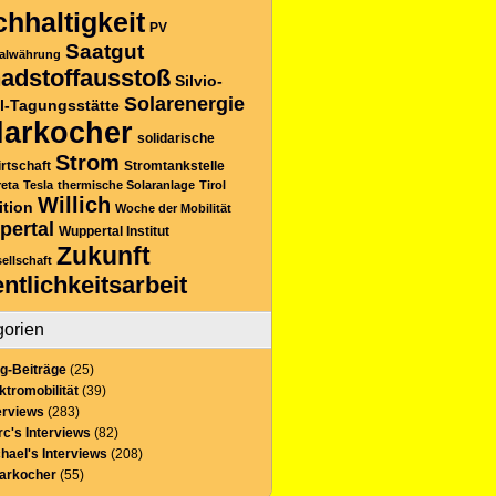
hhaltigkeit
PV
Saatgut
alwährung
adstoffausstoß
Silvio-
Solarenergie
l-Tagungsstätte
larkocher
solidarische
Strom
rtschaft
Stromtankstelle
reta
Tesla
thermische Solaranlage
Tirol
Willich
ition
Woche der Mobilität
pertal
Wuppertal Institut
Zukunft
sellschaft
entlichkeitsarbeit
gorien
g-Beiträge
(25)
ktromobilität
(39)
erviews
(283)
c's Interviews
(82)
hael's Interviews
(208)
larkocher
(55)