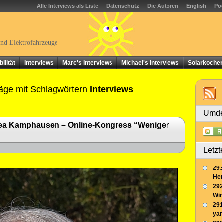
Alle Interviews als Liste
Datenschutz
Die Autoren
English
Po
und Elektrofahrzeuge
ilität
Interviews
Marc's Interviews
Michael's Interviews
Solarkoche
äge mit Schlagwörtern
Interviews
Umde
rea Kamphausen – Online-Kongress “Weniger
Letzt
293
Her
292
Wir
291
yar