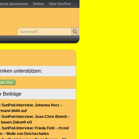
dcast abonnieren
Twitter
Über SunPod
r
nken unterstützen:
e Beiträge
 SunPod-Interview: Johanna Herz –
mann blüht auf
 SunPod-Interview: Jean-Chris Binetti –
 bauen Zukunft eG
 SunPod-Interview: Frieda Feld – rh:ool
n – Wolle von Deichschafen