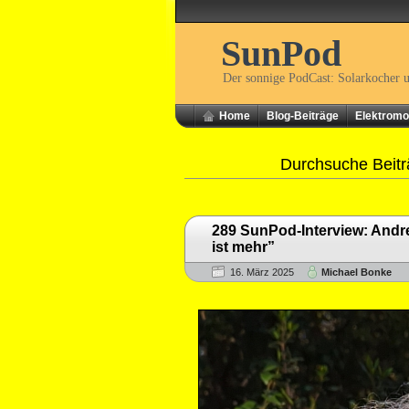
SunPod
Der sonnige PodCast: Solarkocher 
Home
Blog-Beiträge
Elektromob
Durchsuche Beitr
289 SunPod-Interview: And
ist mehr”
16. März 2025
Michael Bonke