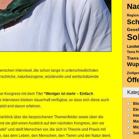
Nac
Region
Sch
Gesel
So
Landwi
Terra P
Trans
Wup
nschen interviewt, die schon lange in unterschiedlichsten
Zivilge
nschliche, naturbezogene, würdevolle und wertschätzende
Öff
Kate
ine-Kongress mit dem Titel
“Weniger ist mehr – Einfach
se Interviews bleiben dauerhaft verfügbar, so dass sich diese auch
Blo
etzt erst davon erfahren.
Ele
Int
berblick über die besprochenen Themenfelder sowie über die
Mar
d sie gibt einen Ausblick auf den nächsten Kongress, den sie
Mic
del” und stellt Menschen vor, die sich in Theorie und Praxis mit
So
n, das dem Leben, den Menschen, den Tieren und der Natur dient.