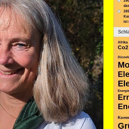
290
das
289
Ka
ist
Schl
Afrika
Co2
Düssel
Mo
El
El
Energi
Er
En
Komm
Gr