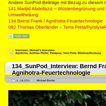
Andere SunPod-Beiträge mit Bezug zu diesem I
141 Madjid Abdellaziz – Wüstenbegrünung und i
Umweltheilung
134 Bernd Frank / Agnihotra-Feuertechnologie
082 Thomas Oberländer – Terra Preta/Pyrolyse
Interviews
,
Michael's Interviews
Agnihotra
,
Andreas Pfeifer
,
Paraguay
,
Terra Preta
,
Wiederaufforstung
134_SunPod_Interview: Bernd Fra
Agnihotra-Feuertechnologie
6. Juli 2014
Michael Bonke