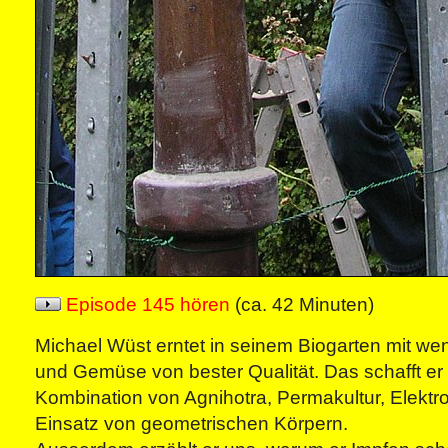
Episode 145 hören
(ca. 42 Minuten)
Michael Wüst erntet in seinem Biogarten mit weni
und Gemüse von bester Qualität. Das schafft er
Kombination von Agnihotra, Permakultur, Elektr
Einsatz von geometrischen Körpern.