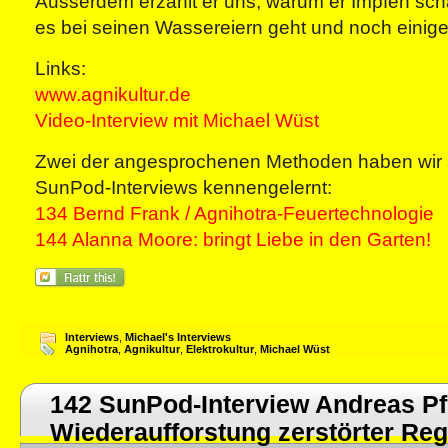
Ausserdem erzählt er uns, warum er Impfen schä
es bei seinen Wassereiern geht und noch einig
Links:
www.agnikultur.de
Video-Interview mit Michael Wüst
Zwei der angesprochenen Methoden haben wir s
SunPod-Interviews kennengelernt:
134 Bernd Frank / Agnihotra-Feuertechnologie
144 Alanna Moore: bringt Liebe in den Garten!
Interviews
,
Michael's Interviews
Agnihotra
,
Agnikultur
,
Elektrokultur
,
Michael Wüst
142 SunPod-Interview Andreas Pf
Wiederaufforstung zerstörter Re