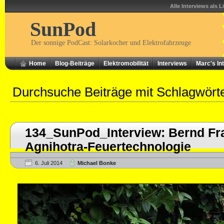
Alle Interviews als L
SunPod
Der sonnige PodCast: Solarkocher und Elektrofahrzeuge
Home
Blog-Beiträge
Elektromobilität
Interviews
Marc's In
Durchsuche Beiträge mit Schlagwört
134_SunPod_Interview: Bernd Fra
Agnihotra-Feuertechnologie
6. Juli 2014
Michael Bonke