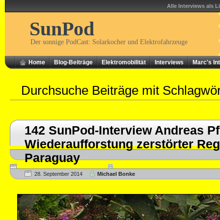
Alle Interviews als L
SunPod
Der sonnige PodCast: Solarkocher und Elektrofahrzeuge
Home
Blog-Beiträge
Elektromobilität
Interviews
Marc's In
Durchsuche Beiträge mit Schlagwö
142 SunPod-Interview Andreas Pf
Wiederaufforstung zerstörter Re
Paraguay
28. September 2014
Michael Bonke