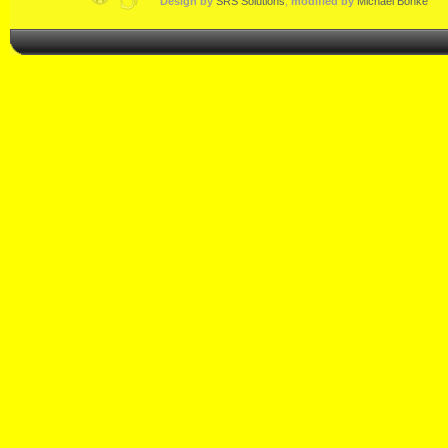
Design by
SRS Solutions
,
modified by
Michael Bonke