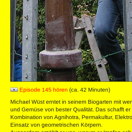
Episode 145 hören
(ca. 42 Minuten)
Michael Wüst erntet in seinem Biogarten mit weni
und Gemüse von bester Qualität. Das schafft er
Kombination von Agnihotra, Permakultur, Elektr
Einsatz von geometrischen Körpern.