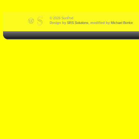
© 2026 SunPod
Design by
SRS Solutions
,
modified by
Michael Bonke