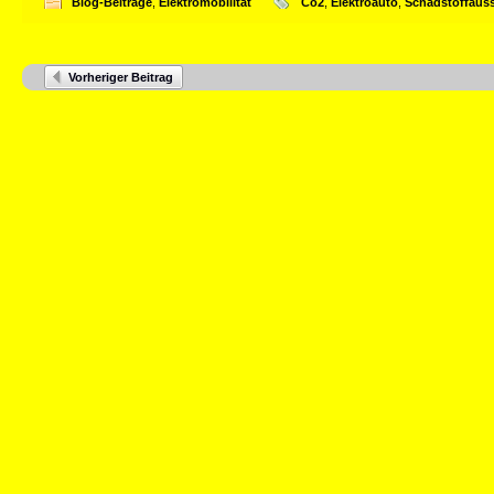
Blog-Beiträge
,
Elektromobilität
Co2
,
Elektroauto
,
Schadstoffaus
Vorheriger Beitrag