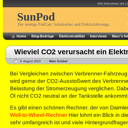
Alle Interviews als L
SunPod
Der sonnige PodCast: Solarkocher und Elektrofahrzeuge
Home
Blog-Beiträge
Elektromobilität
Interviews
Marc's In
Wieviel CO2 verursacht ein Elekt
6. August 2010
Marc Grübel
Bei Vergleichen zwischen Verbrenner-Fahrzeug
wird gerne der CO2-Ausstoßwert des Verbrenne
Belastung der Stromerzeugung verglichen. Dabei
Öl nicht CO2 neutral an der Tankstelle ankommt
Es gibt einen schönen Rechner, der von Daimler
Well-to-Wheel-Rechner
Hier lohnt ein Blick in d
sehr umfangreich ist und viele Hintergrundfrage