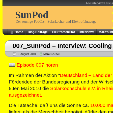
Alle Interviews als L
SunPod
Der sonnige PodCast: Solarkocher und Elektrofahrzeuge
Home
Blog-Beiträge
Elektromobilität
Interviews
Marc's In
007_SunPod – Interview: Cooling
9. August 2010
Marc Grübel
Episode 007 hören
Im Rahmen der Aktion “
Deutschland – Land der
Förderidee der Bundesregierung und der Wirtsch
5.ten Mai 2010 die
Solarkochschule e.V. in Rhe
ausgezeichnet.
Die Tatsache, daß uns die Sonne ca.
10.000 ma
liefert, als die Menschheit benötigt, dürfte den