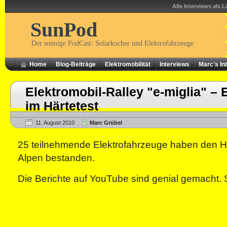
Alle Interviews als L
SunPod
Der sonnige PodCast: Solarkocher und Elektrofahrzeuge
Home
Blog-Beiträge
Elektromobilität
Interviews
Marc's In
Elektromobil-Ralley "e-miglia" – 
im Härtetest
11. August 2010
Marc Grübel
25 teilnehmende Elektrofahrzeuge haben den Hä
Alpen bestanden.
Die Berichte auf YouTube sind genial gemacht. 