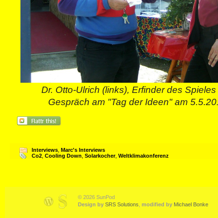
Dr. Otto-Ulrich (links), Erfinder des Spiel
Gespräch am "Tag der Ideen" am 5.5.20
Interviews
,
Marc's Interviews
Co2
,
Cooling Down
,
Solarkocher
,
Weltklimakonferenz
© 2026 SunPod
Design by
SRS Solutions
,
modified by
Michael Bonke