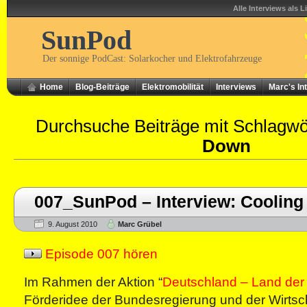
Alle Interviews als L
SunPod
Der sonnige PodCast: Solarkocher und Elektrofahrzeuge
Home
Blog-Beiträge
Elektromobilität
Interviews
Marc's In
Durchsuche Beiträge mit Schlagw
Down
007_SunPod – Interview: Cooling
9. August 2010
Marc Grübel
Episode 007 hören
Im Rahmen der Aktion “
Deutschland – Land der
Förderidee der Bundesregierung und der Wirtsch