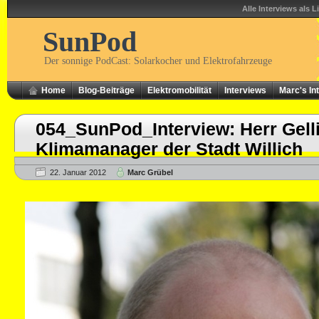
Alle Interviews als L
SunPod
Der sonnige PodCast: Solarkocher und Elektrofahrzeuge
Home
Blog-Beiträge
Elektromobilität
Interviews
Marc's In
054_SunPod_Interview: Herr Gell
Klimamanager der Stadt Willich
22. Januar 2012
Marc Grübel