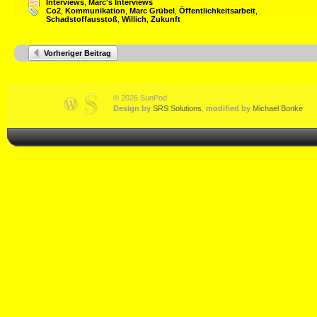
Interviews
,
Marc's Interviews
Co2
,
Kommunikation
,
Marc Grübel
,
Öffentlichkeitsarbeit
,
Schadstoffausstoß
,
Willich
,
Zukunft
Vorheriger Beitrag
© 2026 SunPod
Design by
SRS Solutions
,
modified by
Michael Bonke