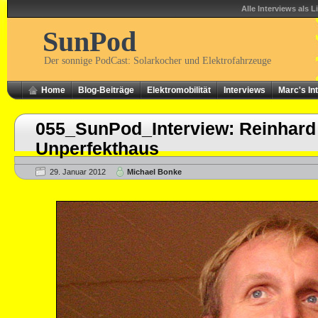
Alle Interviews als L
SunPod
Der sonnige PodCast: Solarkocher und Elektrofahrzeuge
Home
Blog-Beiträge
Elektromobilität
Interviews
Marc's In
055_SunPod_Interview: Reinhar
Unperfekthaus
29. Januar 2012
Michael Bonke