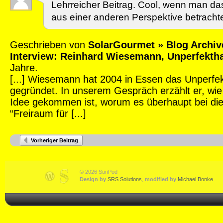
Lehrreicher Beitrag. Cool, wenn man d
aus einer anderen Perspektive betracht
Geschrieben von
SolarGourmet » Blog Archiv
Interview: Reinhard Wiesemann, Unperfekth
Jahre.
[...] Wiesemann hat 2004 in Essen das Unperfe
gegründet. In unserem Gespräch erzählt er, wie 
Idee gekommen ist, worum es überhaupt bei d
“Freiraum für [...]
Vorheriger Beitrag
© 2026 SunPod
Design by
SRS Solutions
,
modified by
Michael Bonke