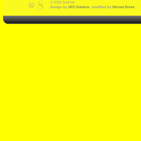
© 2026 SunPod
Design by
SRS Solutions
,
modified by
Michael Bonke