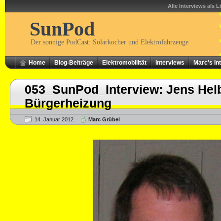
Alle Interviews als L
SunPod
Der sonnige PodCast: Solarkocher und Elektrofahrzeuge
Home
Blog-Beiträge
Elektromobilität
Interviews
Marc's In
053_SunPod_Interview: Jens Helb
Bürgerheizung
14. Januar 2012
Marc Grübel