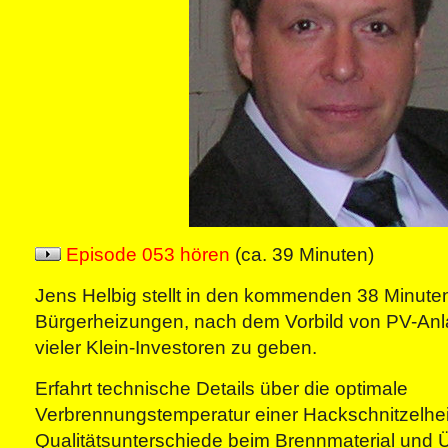
Episode 053 hören
(ca. 39 Minuten)
Jens Helbig stellt in den kommenden 38 Minuten
Bürgerheizungen, nach dem Vorbild von PV-Anl
vieler Klein-Investoren zu geben.
Erfahrt technische Details über die optimale
Verbrennungstemperatur einer Hackschnitzelhe
Qualitätsunterschiede beim Brennmaterial und 