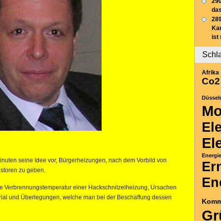
290
das
289
Ka
ist
Schl
Afrika
Co2
Düssel
Mo
El
El
Energi
inuten seine Idee vor, Bürgerheizungen, nach dem Vorbild von
Er
estoren zu geben.
En
male Verbrennungstemperatur einer Hackschnitzelheizung, Ursachen
erial und Überlegungen, welche man bei der Beschaffung dessen
Komm
Gr