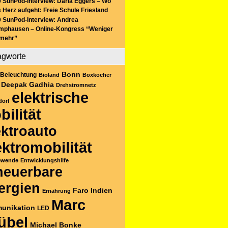
 SunPod-Interview: Daria Eggers – Wo
 Herz aufgeht: Freie Schule Friesland
 SunPod-Interview: Andrea
mphausen – Online-Kongress “Weniger
 mehr”
agworte
Bonn
Beleuchtung
Bioland
Boxkocher
Deepak Gadhia
Drehstromnetz
elektrische
dorf
bilität
ektroauto
ektromobilität
ewende
Entwicklungshilfe
neuerbare
ergien
Faro
Indien
Ernährung
Marc
unikation
LED
übel
Michael Bonke