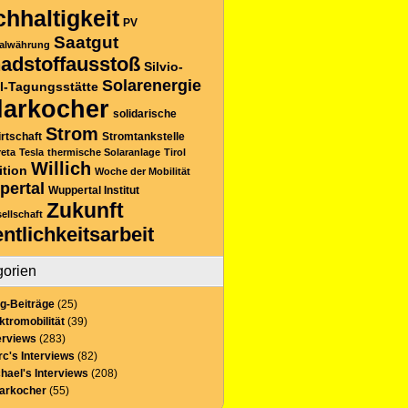
hhaltigkeit
PV
Saatgut
alwährung
adstoffausstoß
Silvio-
Solarenergie
l-Tagungsstätte
larkocher
solidarische
Strom
rtschaft
Stromtankstelle
reta
Tesla
thermische Solaranlage
Tirol
Willich
ition
Woche der Mobilität
pertal
Wuppertal Institut
Zukunft
sellschaft
entlichkeitsarbeit
gorien
g-Beiträge
(25)
ktromobilität
(39)
erviews
(283)
c's Interviews
(82)
hael's Interviews
(208)
larkocher
(55)