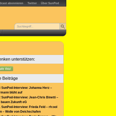
dcast abonnieren
Twitter
Über SunPod
r
nken unterstützen:
e Beiträge
 SunPod-Interview: Johanna Herz –
mann blüht auf
 SunPod-Interview: Jean-Chris Binetti –
 bauen Zukunft eG
 SunPod-Interview: Frieda Feld – rh:ool
n – Wolle von Deichschafen