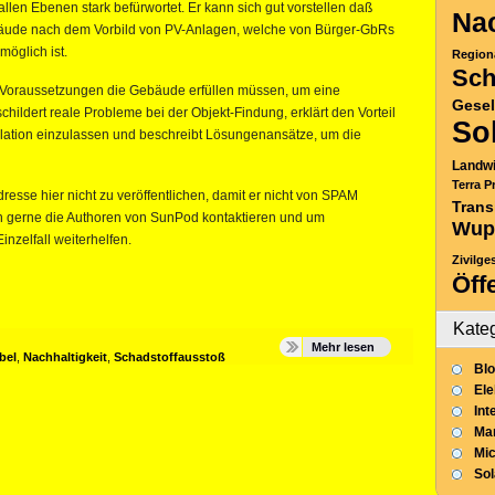
llen Ebenen stark befürwortet. Er kann sich gut vorstellen daß
Nac
ebäude nach dem Vorbild von PV-Anlagen, welche von Bürger-GbRs
möglich ist.
Region
Sch
e Voraussetzungen die Gebäude erfüllen müssen, um eine
Gesel
childert reale Probleme bei der Objekt-Findung, erklärt den Vorteil
So
llation einzulassen und beschreibt Lösungenansätze, um die
Landwi
Terra P
esse hier nicht zu veröffentlichen, damit er nicht von SPAM
Trans
n gerne die Authoren von SunPod kontaktieren und um
Wup
inzelfall weiterhelfen.
Zivilge
Öff
Kate
Mehr lesen
bel
,
Nachhaltigkeit
,
Schadstoffausstoß
Blo
Ele
Int
Mar
Mic
So