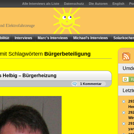
Alle Interviews als Liste
Datenschutz
Die Autoren
English
Po
und Elektrofahrzeuge
ilität
Interviews
Marc's Interviews
Michael's Interviews
Solarkoche
mit Schlagwörtern
Bürgerbeteiligung
Umde
 Helbig – Bürgerheizung
1 Kommentar
Letzt
293
Her
292
Wir
291
yar