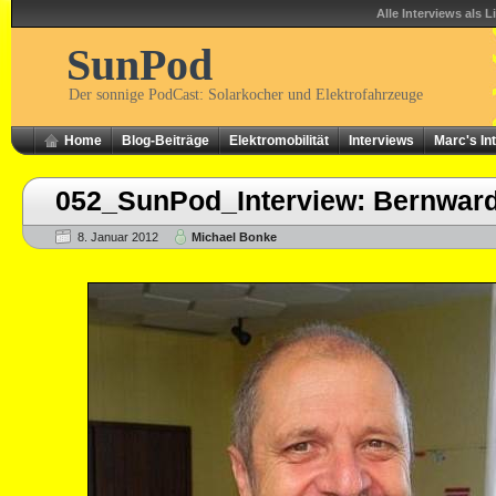
Alle Interviews als L
SunPod
Der sonnige PodCast: Solarkocher und Elektrofahrzeuge
Home
Blog-Beiträge
Elektromobilität
Interviews
Marc's In
052_SunPod_Interview: Bernward
8. Januar 2012
Michael Bonke