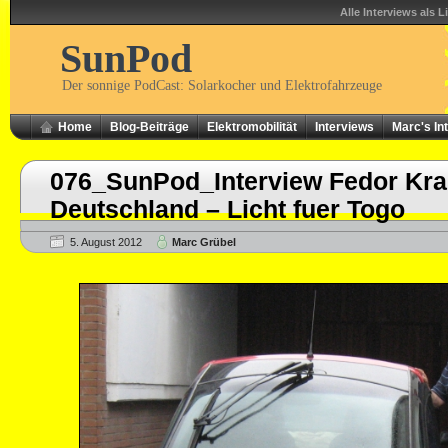
Alle Interviews als L
SunPod
Der sonnige PodCast: Solarkocher und Elektrofahrzeuge
Home
Blog-Beiträge
Elektromobilität
Interviews
Marc's In
076_SunPod_Interview Fedor Kr
Deutschland – Licht fuer Togo
5. August 2012
Marc Grübel