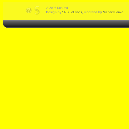
© 2026 SunPod
Design by
SRS Solutions
,
modified by
Michael Bonke