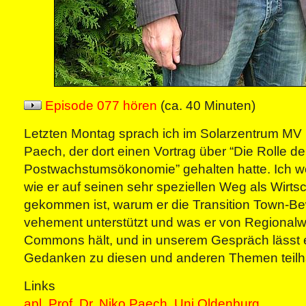
Episode 077 hören
(ca. 40 Minuten)
Letzten Montag sprach ich im Solarzentrum MV m
Paech, der dort einen Vortrag über “Die Rolle de
Postwachstumsökonomie” gehalten hatte. Ich wo
wie er auf seinen sehr speziellen Weg als Wirts
gekommen ist, warum er die Transition Town-
vehement unterstützt und was er von Regional
Commons hält, und in unserem Gespräch lässt 
Gedanken zu diesen und anderen Themen teilh
Links
apl. Prof. Dr. Niko Paech, Uni Oldenburg