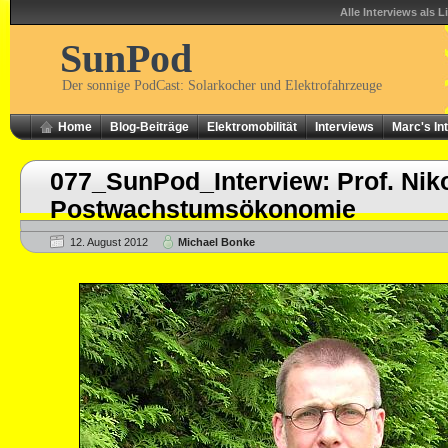
Alle Interviews als L
SunPod
Der sonnige PodCast: Solarkocher und Elektrofahrzeuge
Home
Blog-Beiträge
Elektromobilität
Interviews
Marc's In
077_SunPod_Interview: Prof. Nik
Postwachstumsökonomie
12. August 2012
Michael Bonke