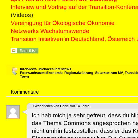
Interview und Vortrag auf der Transition-Konfe
(Videos)
Vereinigung für Ökologische Ökonomie
Netzwerks Wachstumswende
Transition Initiativen in Deutschland, Österreic
Interviews
,
Michael's Interviews
Postwachstumsökonomie
,
Regionalwährung
,
Solarzentrum MV
,
Transiti
Town
Kommentare
Geschrieben von Daniel vor 14 Jahre.
Ich hab mich ja sehr gefreut, dass du N
das Thema Commons angesprochen has
nicht umhin festzustellen, dass er das K