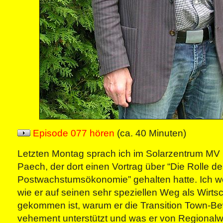
Episode 077 hören
(ca. 40 Minuten)
Letzten Montag sprach ich im Solarzentrum MV m
Paech, der dort einen Vortrag über “Die Rolle de
Postwachstumsökonomie” gehalten hatte. Ich wo
wie er auf seinen sehr speziellen Weg als Wirts
gekommen ist, warum er die Transition Town-
vehement unterstützt und was er von Regional