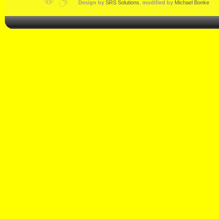
Design by
SRS Solutions
,
modified by
Michael Bonke