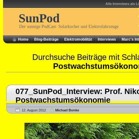
Alle Interviews als L
SunPod
Der sonnige PodCast: Solarkocher und Elektrofahrzeuge
Home
Blog-Beiträge
Elektromobilität
Interviews
Marc's In
Durchsuche Beiträge mit Schl
Postwachstumsökono
077_SunPod_Interview: Prof. Nik
Postwachstumsökonomie
12. August 2012
Michael Bonke