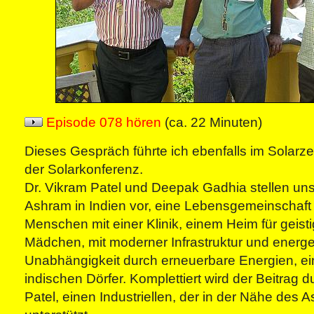
Episode 078 hören
(ca. 22 Minuten)
Dieses Gespräch führte ich ebenfalls im Solarz
der Solarkonferenz.
Dr. Vikram Patel und Deepak Gadhia stellen un
Ashram in Indien vor, eine Lebensgemeinschaft
Menschen mit einer Klinik, einem Heim für geist
Mädchen, mit moderner Infrastruktur und energe
Unabhängigkeit durch erneuerbare Energien, ein 
indischen Dörfer. Komplettiert wird der Beitrag 
Patel, einen Industriellen, der in der Nähe des 