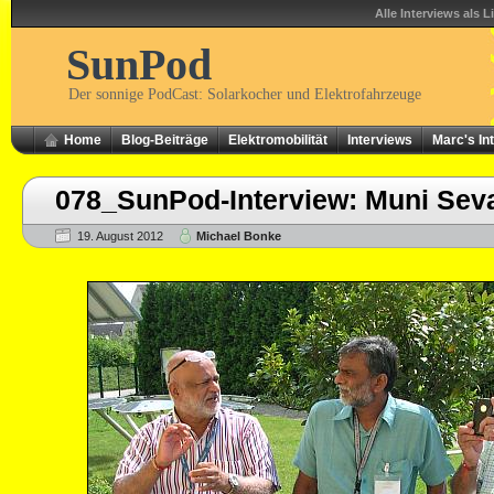
Alle Interviews als L
SunPod
Der sonnige PodCast: Solarkocher und Elektrofahrzeuge
Home
Blog-Beiträge
Elektromobilität
Interviews
Marc's In
078_SunPod-Interview: Muni Se
19. August 2012
Michael Bonke