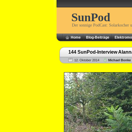
SunPod
Der sonnige PodCast: Solarkocher 
Home
Blog-Beiträge
Elektromob
144 SunPod-Interview Alanna
12. Oktober 2014
Michael Bonke