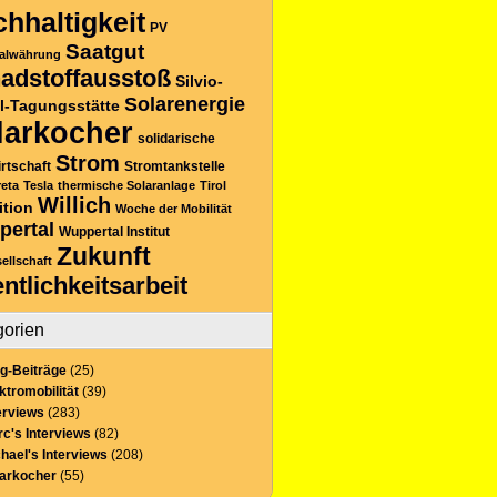
hhaltigkeit
PV
Saatgut
alwährung
adstoffausstoß
Silvio-
Solarenergie
l-Tagungsstätte
larkocher
solidarische
Strom
rtschaft
Stromtankstelle
reta
Tesla
thermische Solaranlage
Tirol
Willich
ition
Woche der Mobilität
pertal
Wuppertal Institut
Zukunft
sellschaft
entlichkeitsarbeit
gorien
g-Beiträge
(25)
ktromobilität
(39)
erviews
(283)
c's Interviews
(82)
hael's Interviews
(208)
larkocher
(55)