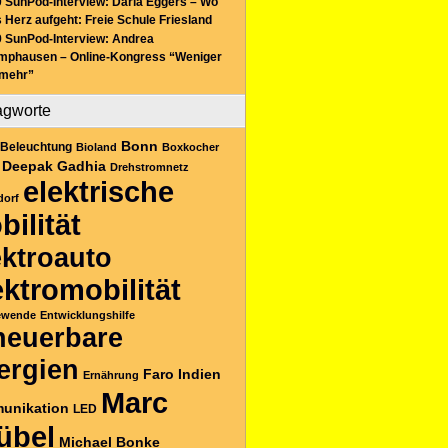
 SunPod-Interview: Daria Eggers – Wo
 Herz aufgeht: Freie Schule Friesland
 SunPod-Interview: Andrea
mphausen – Online-Kongress “Weniger
 mehr”
agworte
Bonn
Beleuchtung
Bioland
Boxkocher
Deepak Gadhia
Drehstromnetz
elektrische
dorf
bilität
ektroauto
ektromobilität
ewende
Entwicklungshilfe
neuerbare
ergien
Faro
Indien
Ernährung
Marc
unikation
LED
übel
Michael Bonke