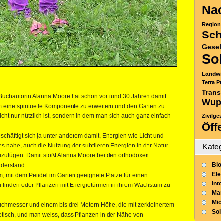
Nac
Region
Sch
Gesel
So
Landwi
Terra P
Trans
 Buchautorin Alanna Moore hat schon vor rund 30 Jahren damit
Wup
 eine spirituelle Komponente zu erweitern und den Garten zu
ht nur nützlich ist, sondern in dem man sich auch ganz einfach
Zivilge
Öff
häftigt sich ja unter anderem damit, Energien wie Licht und
es nahe, auch die Nutzung der subtileren Energien in der Natur
Kate
uzufügen. Damit stößt Alanna Moore bei den orthodoxen
Blo
iderstand.
Ele
um, mit dem Pendel im Garten geeignete Plätze für einen
Int
 finden oder Pflanzen mit Energietürmen in ihrem Wachstum zu
Mar
Mic
chmesser und einem bis drei Metern Höhe, die mit zerkleinertem
So
netisch, und man weiss, dass Pflanzen in der Nähe von