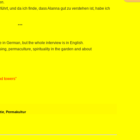
en.
hrt, und da ich finde, dass Alanna gut zu verstehen ist, habe ich
***
e in German, but the whole interview is in English.
ng, permaculture, spirituality in the garden and about
nd towers”
tie
,
Permakultur