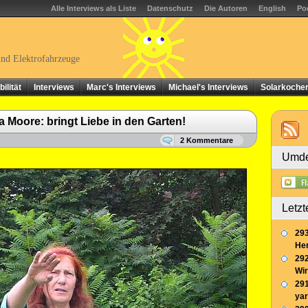
Alle Interviews als Liste
Datenschutz
Die Autoren
English
Po
und Elektrofahrzeuge
ilität
Interviews
Marc's Interviews
Michael's Interviews
Solarkoche
 Moore: bringt Liebe in den Garten!
2 Kommentare
Umde
Letzt
293
Her
292
Wir
291
yar