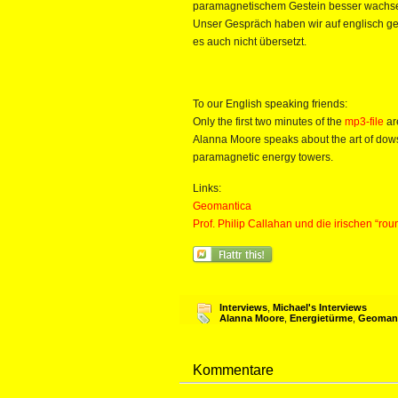
paramagnetischem Gestein besser wachs
Unser Gespräch haben wir auf englisch gefü
es auch nicht übersetzt.
To our English speaking friends:
Only the first two minutes of the
mp3-file
ar
Alanna Moore speaks about the art of dowsi
paramagnetic energy towers.
Links:
Geomantica
Prof. Philip Callahan und die irischen “rou
Interviews
,
Michael's Interviews
Alanna Moore
,
Energietürme
,
Geoman
Kommentare