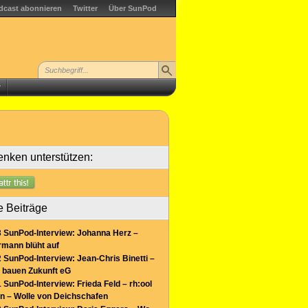
dcast abonnieren
Twitter
Über SunPod
r
nken unterstützen:
e Beiträge
 SunPod-Interview: Johanna Herz –
mann blüht auf
 SunPod-Interview: Jean-Chris Binetti –
 bauen Zukunft eG
 SunPod-Interview: Frieda Feld – rh:ool
n – Wolle von Deichschafen