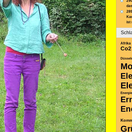
290
das
289
Ka
ist
Schl
Afrika
Co2
Düssel
Mo
El
El
Energi
Er
En
Komm
Gr