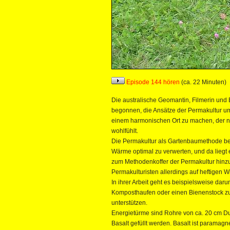
Episode 144 hören
(ca. 22 Minuten)
Die australische Geomantin, Filmerin und
begonnen, die Ansätze der Permakultur um
einem harmonischen Ort zu machen, der nic
wohlfühlt.
Die Permakultur als Gartenbaumethode besc
Wärme optimal zu verwerten, und da liegt 
zum Methodenkoffer der Permakultur hinz
Permakulturisten allerdings auf heftigen W
In ihrer Arbeit geht es beispielsweise dar
Komposthaufen oder einen Bienenstock zu
unterstützen.
Energietürme sind Rohre von ca. 20 cm Du
Basalt gefüllt werden. Basalt ist paramag