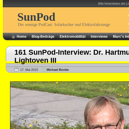
Alle Interviews als L
SunPod
Der sonnige PodCast: Solarkocher und Elektrofahrzeuge
Home
Blog-Beiträge
Elektromobilität
Interviews
Marc's In
161 SunPod-Interview: Dr. Hartm
Lightoven III
17. Mai 2015
Michael Bonke