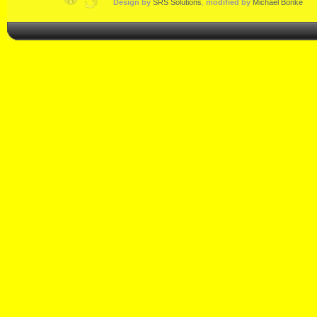
Design by
SRS Solutions
,
modified by
Michael Bonke