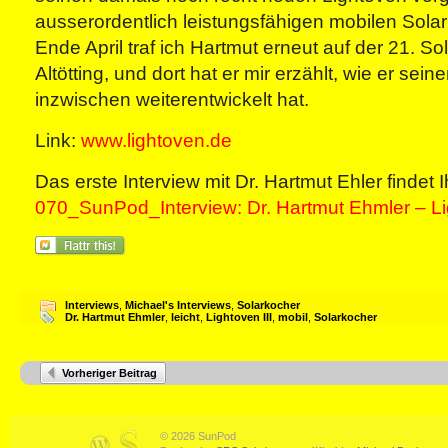
ausserordentlich leistungsfähigen mobilen Sola
Ende April traf ich Hartmut erneut auf der 21. S
Altötting, und dort hat er mir erzählt, wie er sei
inzwischen weiterentwickelt hat.
Link:
www.lightoven.de
Das erste Interview mit Dr. Hartmut Ehler findet Ih
070_SunPod_Interview: Dr. Hartmut Ehmler – L
Interviews
,
Michael's Interviews
,
Solarkocher
Dr. Hartmut Ehmler
,
leicht
,
Lightoven III
,
mobil
,
Solarkocher
Vorheriger Beitrag
© 2026 SunPod