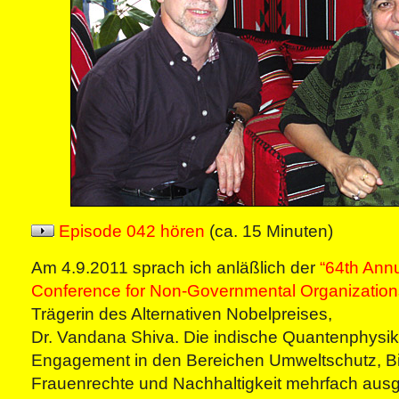
Episode 042 hören
(ca. 15 Minuten)
Am 4.9.2011 sprach ich anläßlich der
“64th Ann
Conference for Non-Governmental Organization
Trägerin des Alternativen Nobelpreises,
Dr. Vandana Shiva. Die indische Quantenphysike
Engagement in den Bereichen Umweltschutz, Biol
Frauenrechte und Nachhaltigkeit mehrfach ausg