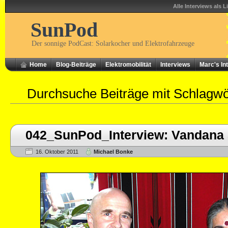
Alle Interviews als L
SunPod
Der sonnige PodCast: Solarkocher und Elektrofahrzeuge
Home
Blog-Beiträge
Elektromobilität
Interviews
Marc's In
Durchsuche Beiträge mit Schlagw
042_SunPod_Interview: Vandana 
16. Oktober 2011
Michael Bonke