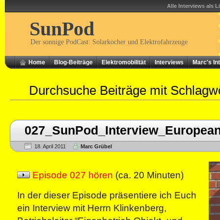
Alle Interviews als L
SunPod
Der sonnige PodCast: Solarkocher und Elektrofahrzeuge
Home
Blog-Beiträge
Elektromobilität
Interviews
Marc's In
Durchsuche Beiträge mit Schlagw
027_SunPod_Interview_European
18. April 2011
Marc Grübel
Episode 027 hören
(ca. 20 Minuten)
In der dieser Episode präsentiere ich Euch
ein Interview mit Herrn Klinkenberg,