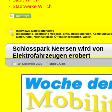
Stadtwerke Willich
Interviews
,
Marc's Interviews
Beleuchtung
,
elektrische Mobilität
,
Erneuerbare Energien
,
Kommunikati
Marc Grübel
,
Nachhaltigkeit
,
Öffentlichkeitsarbeit
,
Willich
Schlosspark Neersen wird von
Elektrofahrzeugen erobert
19. September 2010
Marc Grübel