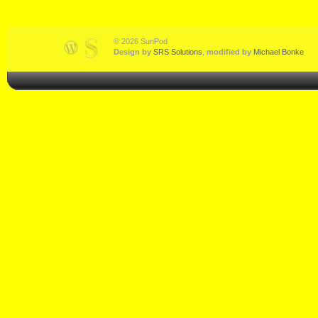
© 2026 SunPod
Design by
SRS Solutions
,
modified by
Michael Bonke