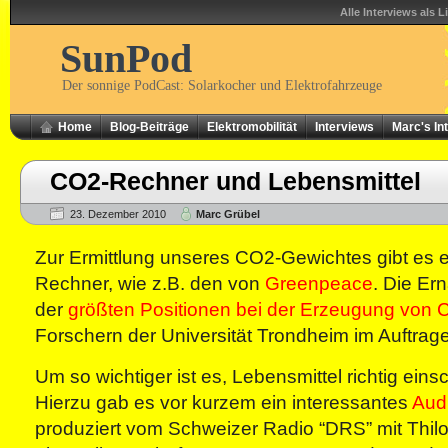
Alle Interviews als L
SunPod
Der sonnige PodCast: Solarkocher und Elektrofahrzeuge
Home
Blog-Beiträge
Elektromobilität
Interviews
Marc's In
CO2-Rechner und Lebensmittel
23. Dezember 2010
Marc Grübel
Zur Ermittlung unseres CO2-Gewichtes gibt es e
Rechner, wie z.B. den von
Greenpeace
. Die Er
der
größten Positionen bei der Erzeugung von
Forschern der Universität Trondheim im Auftrage
Um so wichtiger ist es, Lebensmittel richtig ein
Hierzu gab es vor kurzem ein interessantes
Audi
produziert vom Schweizer Radio “DRS” mit Thil