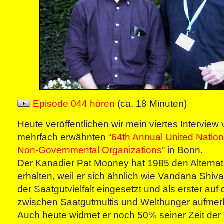
Episode 044 hören
(ca. 18 Minuten)
Heute veröffentlichen wir mein viertes Interview
mehrfach erwähnten
“64th Annual United Natio
Non-Governmental Organizations”
in Bonn.
Der Kanadier Pat Mooney hat 1985 den Alternat
erhalten, weil er sich ähnlich wie Vandana Shiva
der Saatgutvielfalt eingesetzt und als erster 
zwischen Saatgutmultis und Welthunger aufme
Auch heute widmet er noch 50% seiner Zeit der 