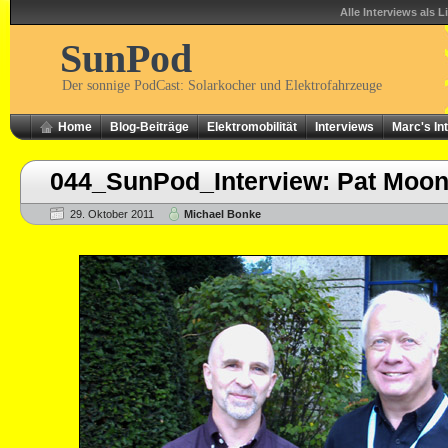
Alle Interviews als L
SunPod
Der sonnige PodCast: Solarkocher und Elektrofahrzeuge
Home
Blog-Beiträge
Elektromobilität
Interviews
Marc's In
044_SunPod_Interview: Pat Moo
29. Oktober 2011
Michael Bonke