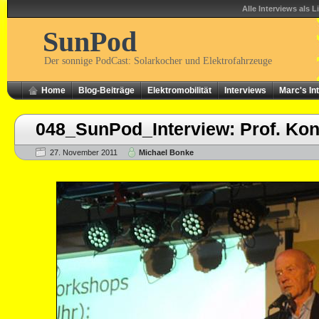
Alle Interviews als L
SunPod
Der sonnige PodCast: Solarkocher und Elektrofahrzeuge
Home
Blog-Beiträge
Elektromobilität
Interviews
Marc's In
048_SunPod_Interview: Prof. Kon
27. November 2011
Michael Bonke