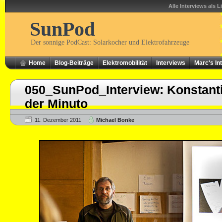
Alle Interviews als L
SunPod
Der sonnige PodCast: Solarkocher und Elektrofahrzeuge
Home
Blog-Beiträge
Elektromobilität
Interviews
Marc's In
050_SunPod_Interview: Konstant
der Minuto
11. Dezember 2011
Michael Bonke