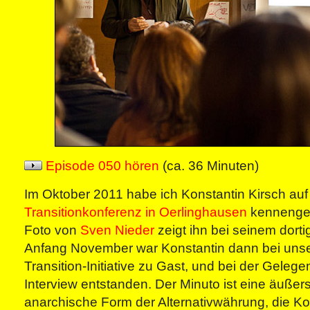
Episode 050 hören
(ca. 36 Minuten)
Im Oktober 2011 habe ich Konstantin Kirsch auf
Transitionkonferenz in Oerlinghausen
kennengel
Foto von
Sven Nieder
zeigt ihn bei seinem dorti
Anfang November war Konstantin dann bei unse
Transition-Initiative zu Gast, und bei der Gelegen
Interview entstanden. Der Minuto ist eine äußer
anarchische Form der Alternativwährung, die Ko