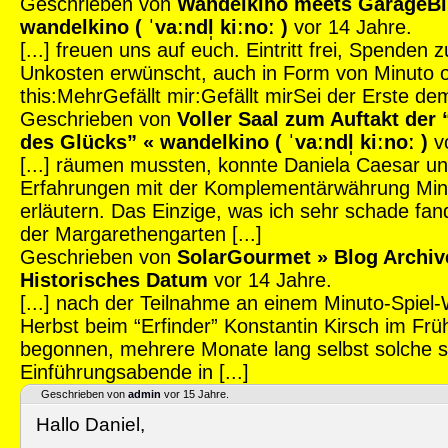
Geschrieben von
Wandelkino meets GarageBil
wandelkino ( ˈvaːndl̩ kiːnoː )
vor 14 Jahre.
[...] freuen uns auf euch. Eintritt frei, Spenden
Unkosten erwünscht, auch in Form von Minuto 
this:MehrGefällt mir:Gefällt mirSei der Erste dem 
Geschrieben von
Voller Saal zum Auftakt de
des Glücks” « wandelkino ( ˈvaːndl̩ kiːnoː )
vo
[...] räumen mussten, konnte Daniela Caesar un
Erfahrungen mit der Komplementärwährung Min
erläutern. Das Einzige, was ich sehr schade fan
der Margarethengarten [...]
Geschrieben von
SolarGourmet » Blog Archive
Historisches Datum
vor 14 Jahre.
[...] nach der Teilnahme an einem Minuto-Spiel
Herbst beim “Erfinder” Konstantin Kirsch im Frü
begonnen, mehrere Monate lang selbst solche s
Einführungsabende in [...]
Geschrieben von
admin
vor 15 Jahre.
Hallo Daniel,