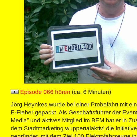
Episode 066 hören
(ca. 6 Minuten)
Jörg Heynkes wurde bei einer Probefahrt mit e
E-Fieber gepackt. Als Geschäftsführer der Eventl
Media” und aktives Mitglied im BEM hat er in Z
dem Stadtmarketing wuppertalaktiv! die Initiati
gegründet, mit dem Ziel 100 Elektrofahrzeuge in