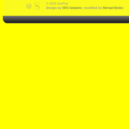
© 2026 SunPod
Design by
SRS Solutions
,
modified by
Michael Bonke