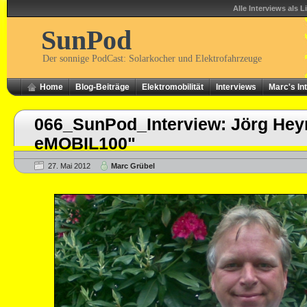
Alle Interviews als L
SunPod
Der sonnige PodCast: Solarkocher und Elektrofahrzeuge
Home
Blog-Beiträge
Elektromobilität
Interviews
Marc's In
066_SunPod_Interview: Jörg Hey
eMOBIL100"
27. Mai 2012
Marc Grübel