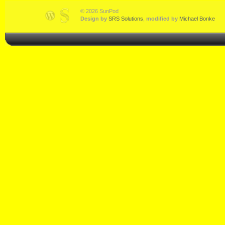
© 2026 SunPod
Design by
SRS Solutions
,
modified by
Michael Bonke