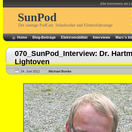
Alle Interviews als L
SunPod
Der sonnige PodCast: Solarkocher und Elektrofahrzeuge
Home
Blog-Beiträge
Elektromobilität
Interviews
Marc's In
070_SunPod_Interview: Dr. Hartm
Lightoven
24. Juni 2012
Michael Bonke