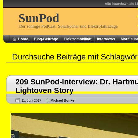
Alle Interviews als L
SunPod
Der sonnige PodCast: Solarkocher und Elektrofahrzeuge
Home
Blog-Beiträge
Elektromobilität
Interviews
Marc's In
Durchsuche Beiträge mit Schlagwör
209 SunPod-Interview: Dr. Hartm
Lightoven Story
11. Juni 2017
Michael Bonke