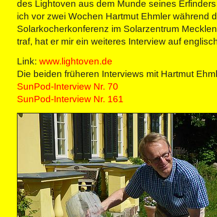
des Lightoven aus dem Munde seines Erfinders 
ich vor zwei Wochen Hartmut Ehmler während de
Solarkocherkonferenz im Solarzentrum Meckl
traf, hat er mir ein weiteres Interview auf englis
Link:
www.lightoven.de
Die beiden früheren Interviews mit Hartmut Ehml
SunPod-Interview Nr. 70
SunPod-Interview Nr. 161