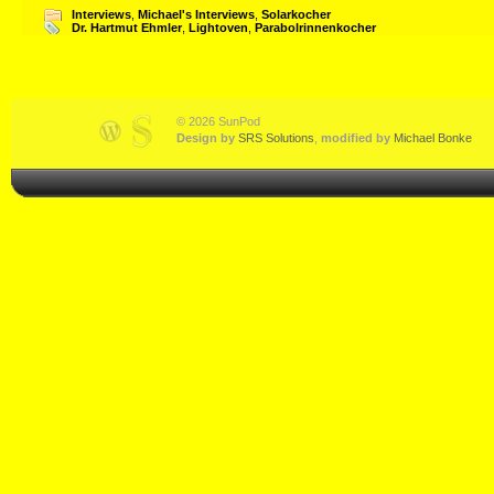
Interviews
,
Michael's Interviews
,
Solarkocher
Dr. Hartmut Ehmler
,
Lightoven
,
Parabolrinnenkocher
© 2026 SunPod
Design by
SRS Solutions
,
modified by
Michael Bonke