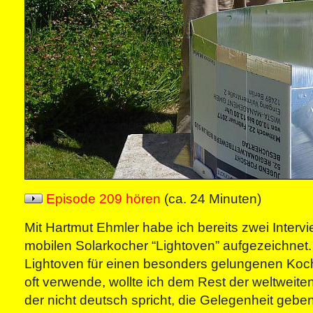
Episode 209 hören
(ca. 24 Minuten)
Mit Hartmut Ehmler habe ich bereits zwei Interv
mobilen Solarkocher “Lightoven” aufgezeichnet.
Lightoven für einen besonders gelungenen Koch
oft verwende, wollte ich dem Rest der weltweiten
der nicht deutsch spricht, die Gelegenheit gebe