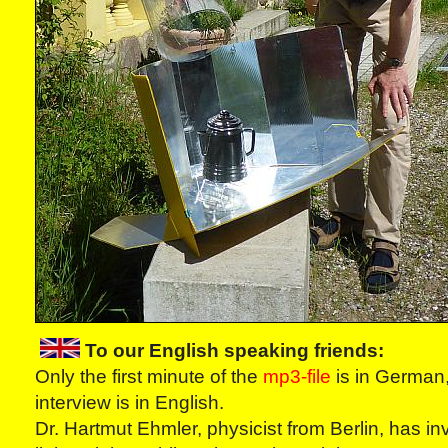
To our English speaking friends:
Only the first minute of the
mp3-file
is in German,
interview is in English.
Dr. Hartmut Ehmler, physicist from Berlin, has in