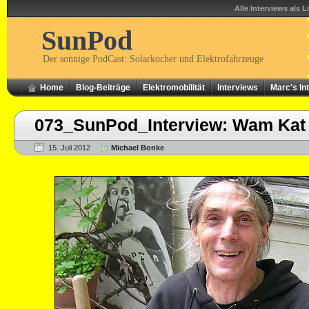
Alle Interviews als L
SunPod
Der sonnige PodCast: Solarkocher und Elektrofahrzeuge
Home
Blog-Beiträge
Elektromobilität
Interviews
Marc's In
073_SunPod_Interview: Wam Kat
15. Juli 2012
Michael Bonke