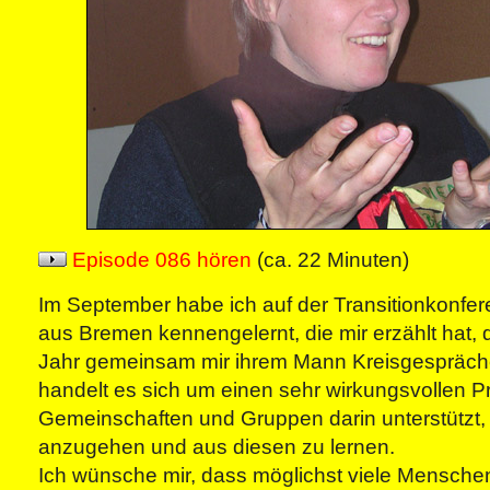
Episode 086 hören
(ca. 22 Minuten)
Im September habe ich auf der Transitionkonfe
aus Bremen kennengelernt, die mir erzählt hat, 
Jahr gemeinsam mir ihrem Mann Kreisgespräche
handelt es sich um einen sehr wirkungsvollen P
Gemeinschaften und Gruppen darin unterstützt, K
anzugehen und aus diesen zu lernen.
Ich wünsche mir, dass möglichst viele Mensche