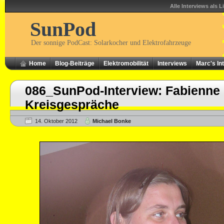
Alle Interviews als L
SunPod
Der sonnige PodCast: Solarkocher und Elektrofahrzeuge
Home
Blog-Beiträge
Elektromobilität
Interviews
Marc's In
086_SunPod-Interview: Fabienne 
Kreisgespräche
14. Oktober 2012
Michael Bonke