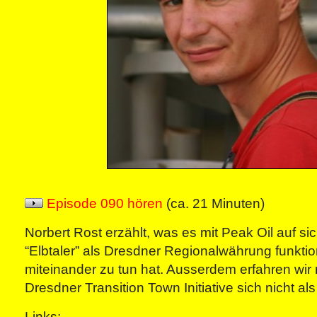
Episode 090 hören
(ca. 21 Minuten)
Norbert Rost erzählt, was es mit Peak Oil auf sic
“Elbtaler” als Dresdner Regionalwährung funkti
miteinander zu tun hat. Ausserdem erfahren wir
Dresdner Transition Town Initiative sich nicht al
Links: