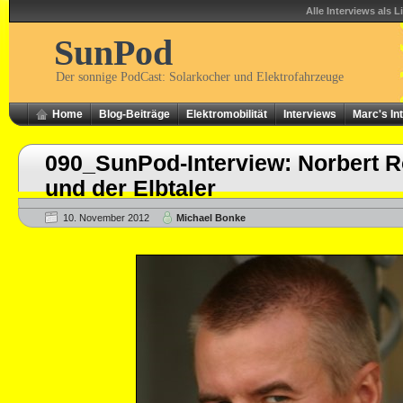
Alle Interviews als L
SunPod
Der sonnige PodCast: Solarkocher und Elektrofahrzeuge
Home
Blog-Beiträge
Elektromobilität
Interviews
Marc's In
090_SunPod-Interview: Norbert Ro
und der Elbtaler
10. November 2012
Michael Bonke