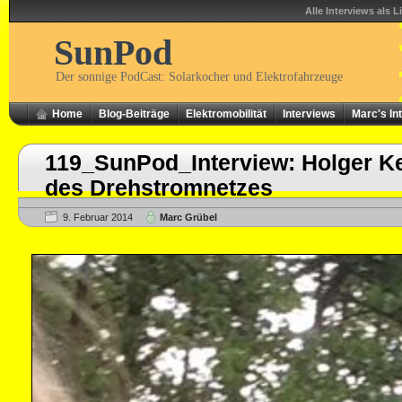
Alle Interviews als L
SunPod
Der sonnige PodCast: Solarkocher und Elektrofahrzeuge
Home
Blog-Beiträge
Elektromobilität
Interviews
Marc's In
119_SunPod_Interview: Holger K
des Drehstromnetzes
9. Februar 2014
Marc Grübel