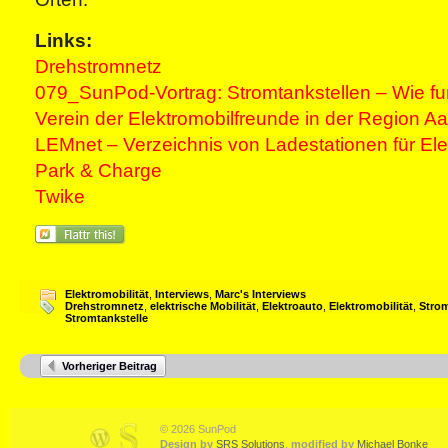
Links:
Drehstromnetz
079_SunPod-Vortrag: Stromtankstellen – Wie fun
Verein der Elektromobilfreunde in der Region A
LEMnet – Verzeichnis von Ladestationen für El
Park & Charge
Twike
Elektromobilität
,
Interviews
,
Marc's Interviews
Drehstromnetz
,
elektrische Mobilität
,
Elektroauto
,
Elektromobilität
,
Stro
Stromtankstelle
Vorheriger Beitrag
© 2026 SunPod
Design by
SRS Solutions
,
modified by
Michael Bonke