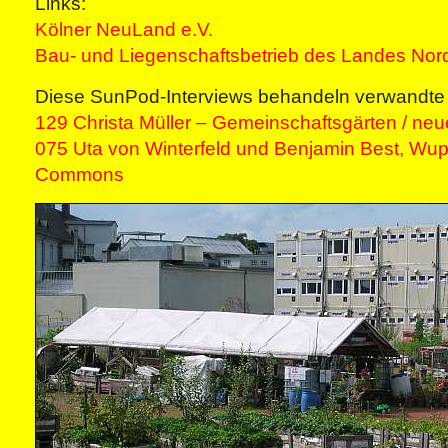
Links:
Kölner NeuLand e.V.
Bau- und Liegenschaftsbetrieb des Landes Nor
Diese SunPod-Interviews behandeln verwandt
129 Christa Müller – Gemeinschaftsgärten / neu
075 Uta von Winterfeld und Benjamin Best, Wuppe
Commons