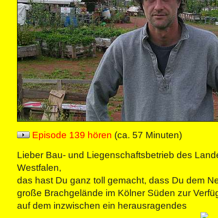
Episode 139 hören
(ca. 57 Minuten)
Lieber Bau- und Liegenschaftsbetrieb des Land
Westfalen,
das hast Du ganz toll gemacht, dass Du dem Ne
große Brachgelände im Kölner Süden zur Verfügu
auf dem inzwischen ein herausragendes