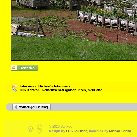
Interviews
,
Michael's Interviews
Dirk Kerstan
,
Gemeinschaftsgarten
,
Köln
,
NeuLand
Vorheriger Beitrag
© 2026 SunPod
Design by
SRS Solutions
,
modified by
Michael Bonke