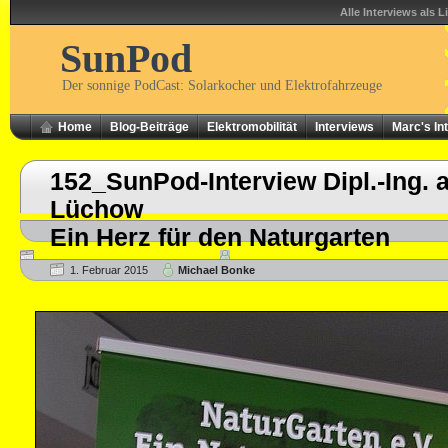
Alle Interviews als L
SunPod
Der sonnige PodCast: Solarkocher und Elektrofahrzeuge
Home
Blog-Beiträge
Elektromobilität
Interviews
Marc's In
152_SunPod-Interview Dipl.-Ing. a
Lüchow
Ein Herz für den Naturgarten
1. Februar 2015
Michael Bonke