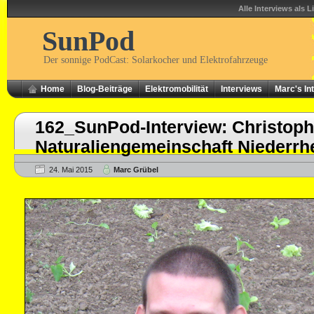
Alle Interviews als L
SunPod
Der sonnige PodCast: Solarkocher und Elektrofahrzeuge
Home
Blog-Beiträge
Elektromobilität
Interviews
Marc's In
162_SunPod-Interview: Christoph 
Naturaliengemeinschaft Niederrh
24. Mai 2015
Marc Grübel