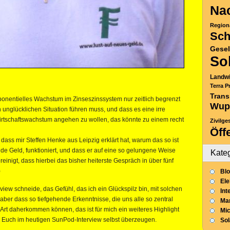
Nac
Region
Sch
Gesel
So
Landwi
Terra P
Trans
xponentielles Wachstum im Zinseszinssystem nur zeitlich begrenzt
Wup
 unglücklichen Situation führen muss, und dass es eine irre
Wirtschaftswachstum angehen zu wollen, das könnte zu einem recht
Zivilge
Öff
dass mir Steffen Henke aus Leipzig erklärt hat, warum das so ist
de Geld, funktioniert, und dass er auf eine so gelungene Weise
Kate
inigt, dass hierbei das bisher heiterste Gespräch in über fünf
Blo
Ele
view schneide, das Gefühl, das ich ein Glückspilz bin, mit solchen
Int
ber dass so tiefgehende Erkenntnisse, die uns alle so zentral
Mar
e Art daherkommen können, das ist für mich ein weiteres Highlight
Mic
 Euch im heutigen SunPod-Interview selbst überzeugen.
So