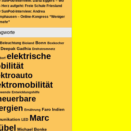
 SunPod-Interview: Daria Eggers – Wo
 Herz aufgeht: Freie Schule Friesland
 SunPod-Interview: Andrea
mphausen – Online-Kongress “Weniger
 mehr”
agworte
Bonn
Beleuchtung
Bioland
Boxkocher
Deepak Gadhia
Drehstromnetz
elektrische
dorf
bilität
ektroauto
ektromobilität
ewende
Entwicklungshilfe
neuerbare
ergien
Faro
Indien
Ernährung
Marc
unikation
LED
übel
Michael Bonke