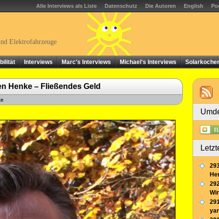
Alle Interviews als Liste
Datenschutz
Die Autoren
English
Po
und Elektrofahrzeuge
ilität
Interviews
Marc's Interviews
Michael's Interviews
Solarkoche
en Henke – Fließendes Geld
ke
Umde
Letzt
293
Her
292
Wir
291
yar