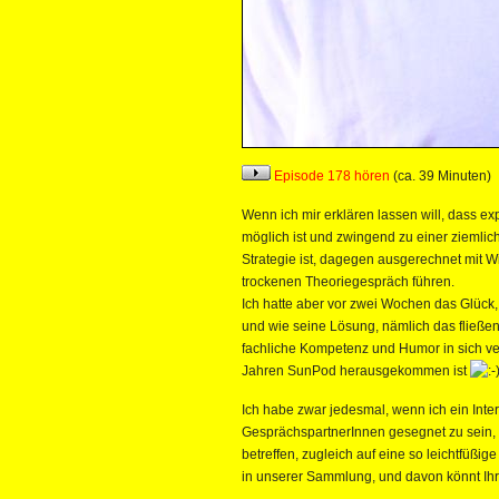
Episode 178 hören
(ca. 39 Minuten)
Wenn ich mir erklären lassen will, dass e
möglich ist und zwingend zu einer ziemlich
Strategie ist, dagegen ausgerechnet mit 
trockenen Theoriegespräch führen.
Ich hatte aber vor zwei Wochen das Glück, 
und wie seine Lösung, nämlich das fließen
fachliche Kompetenz und Humor in sich vere
Jahren SunPod herausgekommen ist
Ich habe zwar jedesmal, wenn ich ein Inter
GesprächspartnerInnen gesegnet zu sein, a
betreffen, zugleich auf eine so leichtfüßig
in unserer Sammlung, und davon könnt Ihr