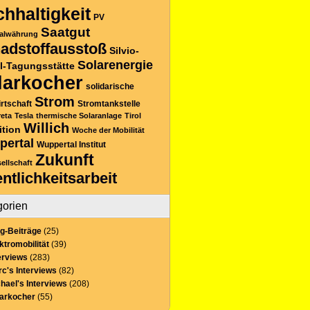
hhaltigkeit
PV
Saatgut
alwährung
adstoffausstoß
Silvio-
Solarenergie
l-Tagungsstätte
larkocher
solidarische
Strom
rtschaft
Stromtankstelle
reta
Tesla
thermische Solaranlage
Tirol
Willich
ition
Woche der Mobilität
pertal
Wuppertal Institut
Zukunft
sellschaft
entlichkeitsarbeit
gorien
g-Beiträge
(25)
ktromobilität
(39)
erviews
(283)
c's Interviews
(82)
hael's Interviews
(208)
larkocher
(55)