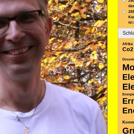
290
das
289
Ka
ist
Schl
Afrika
Co2
Düssel
Mo
El
El
Energi
Er
En
Komm
Gr