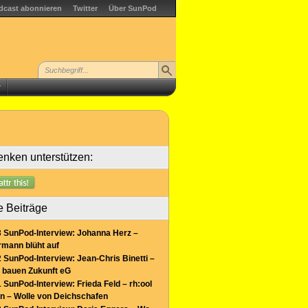
dcast abonnieren
Twitter
Über SunPod
r
nken unterstützen:
e Beiträge
 SunPod-Interview: Johanna Herz –
mann blüht auf
 SunPod-Interview: Jean-Chris Binetti –
 bauen Zukunft eG
 SunPod-Interview: Frieda Feld – rh:ool
n – Wolle von Deichschafen