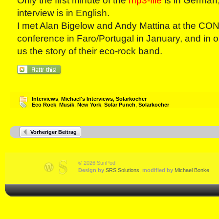
Only the first minute of the
mp3-file
is in German,
interview is in English.
I met Alan Bigelow and Andy Mattina at the
conference in Faro/Portugal in January, and in ou
us the story of their eco-rock band.
Interviews
,
Michael's Interviews
,
Solarkocher
Eco Rock
,
Musik
,
New York
,
Solar Punch
,
Solarkocher
Vorheriger Beitrag
© 2026 SunPod
Design by
SRS Solutions
,
modified by
Michael Bonke