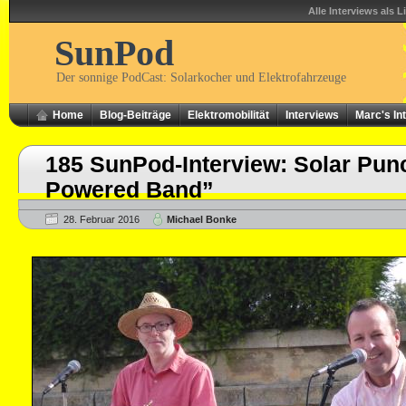
Alle Interviews als L
SunPod
Der sonnige PodCast: Solarkocher und Elektrofahrzeuge
Home
Blog-Beiträge
Elektromobilität
Interviews
Marc's In
185 SunPod-Interview: Solar Pun
Powered Band”
28. Februar 2016
Michael Bonke