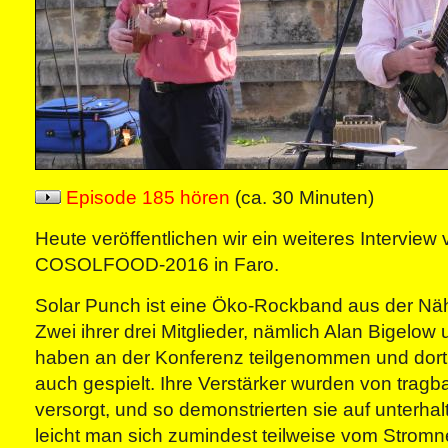
Episode 185 hören
(ca. 30 Minuten)
Heute veröffentlichen wir ein weiteres Interview 
COSOLFOOD-2016 in Faro.
Solar Punch ist eine Öko-Rockband aus der Nä
Zwei ihrer drei Mitglieder, nämlich Alan Bigelow
haben an der Konferenz teilgenommen und dort
auch gespielt. Ihre Verstärker wurden von tragb
versorgt, und so demonstrierten sie auf unterha
leicht man sich zumindest teilweise vom Strom