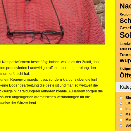
Nac
Region
Sch
Gesel
So
Landwi
Terra P
Trans
Wup
t Kompostwürmern beschäftigt haben, wollte es der Zufall, dass
nen promovierten Landwirt getroffen habe, der jahrelang den
Zivilge
rn erforscht hat.
Öff
nur ein Regenwurmgedicht vor, sondern klärt uns über die fünf
 keine Bodenbearbeitung die beste ist und man so weltweit die
Kate
ckselige Mineraldüngerei aufhören könnte. Außerdem sorgen die
säuren angelagerten aromatischen Verbindungen für die
Blo
sweise der Winzer freut.
Ele
Int
Mar
Mic
So