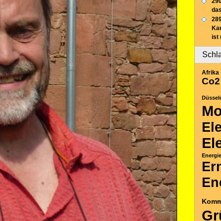
290
das
289
Ka
ist
Schl
Afrika
Co2
Düssel
Mo
El
El
Energi
Er
En
Komm
Gr