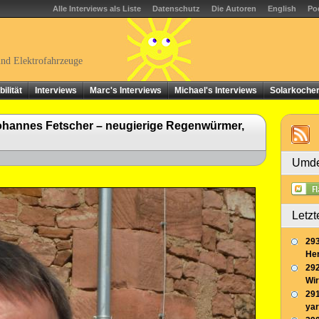
Alle Interviews als Liste
Datenschutz
Die Autoren
English
Po
und Elektrofahrzeuge
ilität
Interviews
Marc's Interviews
Michael's Interviews
Solarkoche
Johannes Fetscher – neugierige Regenwürmer,
Umde
Letzt
293
Her
292
Wir
291
yar