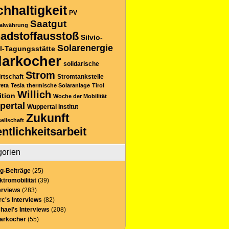
hhaltigkeit
PV
Saatgut
alwährung
adstoffausstoß
Silvio-
Solarenergie
l-Tagungsstätte
larkocher
solidarische
Strom
rtschaft
Stromtankstelle
reta
Tesla
thermische Solaranlage
Tirol
Willich
ition
Woche der Mobilität
pertal
Wuppertal Institut
Zukunft
sellschaft
entlichkeitsarbeit
gorien
g-Beiträge
(25)
ktromobilität
(39)
erviews
(283)
c's Interviews
(82)
hael's Interviews
(208)
larkocher
(55)