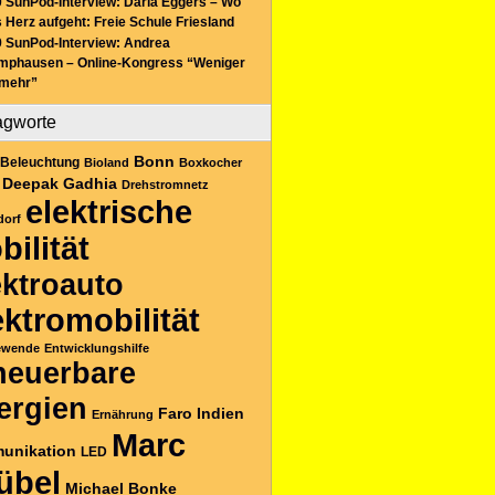
 SunPod-Interview: Daria Eggers – Wo
 Herz aufgeht: Freie Schule Friesland
 SunPod-Interview: Andrea
mphausen – Online-Kongress “Weniger
 mehr”
agworte
Bonn
Beleuchtung
Bioland
Boxkocher
Deepak Gadhia
Drehstromnetz
elektrische
dorf
bilität
ektroauto
ektromobilität
ewende
Entwicklungshilfe
neuerbare
ergien
Faro
Indien
Ernährung
Marc
unikation
LED
übel
Michael Bonke