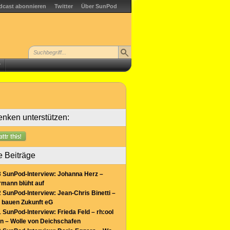
dcast abonnieren
Twitter
Über SunPod
r
nken unterstützen:
e Beiträge
 SunPod-Interview: Johanna Herz –
mann blüht auf
 SunPod-Interview: Jean-Chris Binetti –
 bauen Zukunft eG
 SunPod-Interview: Frieda Feld – rh:ool
n – Wolle von Deichschafen