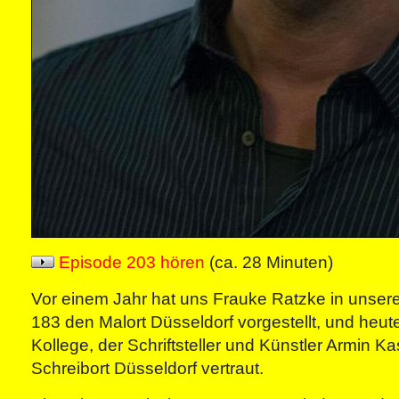
Episode 203 hören
(ca. 28 Minuten)
Vor einem Jahr hat uns Frauke Ratzke in unse
183 den Malort Düsseldorf vorgestellt, und heut
Kollege, der Schriftsteller und Künstler Armin K
Schreibort Düsseldorf vertraut.