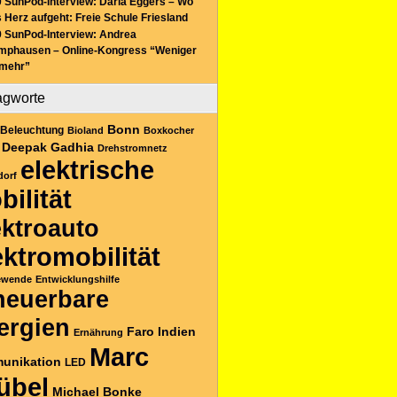
 SunPod-Interview: Daria Eggers – Wo
 Herz aufgeht: Freie Schule Friesland
 SunPod-Interview: Andrea
mphausen – Online-Kongress “Weniger
 mehr”
agworte
Bonn
Beleuchtung
Bioland
Boxkocher
Deepak Gadhia
Drehstromnetz
elektrische
dorf
bilität
ektroauto
ektromobilität
ewende
Entwicklungshilfe
neuerbare
ergien
Faro
Indien
Ernährung
Marc
unikation
LED
übel
Michael Bonke