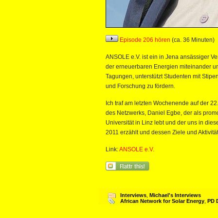
Episode 206 hören
(ca. 36 Minuten)
ANSOLE e.V. ist ein in Jena ansässiger Ver
der erneuerbaren Energien miteinander u
Tagungen, unterstützt Studenten mit Stipen
und Forschung zu fördern.
Ich traf am letzten Wochenende auf der 22
des Netzwerks, Daniel Egbe, der als promo
Universität in Linz lebt und der uns in d
2011 erzählt und dessen Ziele und Aktivitäte
Link:
ANSOLE e.V.
Interviews
,
Michael's Interviews
African Network for Solar Energy
,
PD 