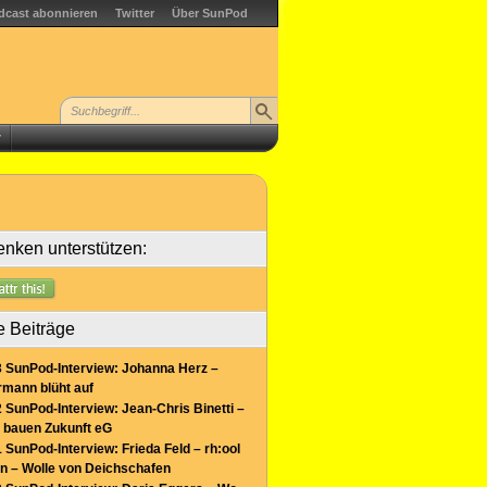
dcast abonnieren
Twitter
Über SunPod
r
nken unterstützen:
e Beiträge
 SunPod-Interview: Johanna Herz –
mann blüht auf
 SunPod-Interview: Jean-Chris Binetti –
 bauen Zukunft eG
 SunPod-Interview: Frieda Feld – rh:ool
n – Wolle von Deichschafen