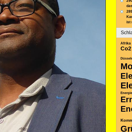
290
das
289
Ka
ist
Schl
Afrika
Co2
Düssel
Mo
El
El
Energi
Er
En
Komm
Gr