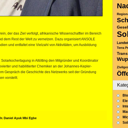
Nac
Region
Sch
Gesel
So
ein, der das Ziel verfolgt, afrikanische Wissenschaftler im Bereich
nd dem Rest der Welt zu vernetzen. Dazu organisiert ANSOLE
Landwi
dien und entfaltet eine Vielzahl von Aktivitäten, um Ausbildung
Terra P
Trans
Wup
. Solarkochertagung in Altötting den Mitgründer und Koordinator
vierter und habilitierter Chemiker an der Johannes-Kepler-
Zivilge
iesem Gespräch die Geschichte des Netzwerks seit der Gründung
Öff
n vorstellt.
Kate
Blo
Ele
Int
Mar
Mic
Dr. Daniel Ayuk Mbi Egbe
So