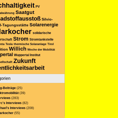
hhaltigkeit
PV
Saatgut
alwährung
adstoffausstoß
Silvio-
Solarenergie
l-Tagungsstätte
larkocher
solidarische
Strom
rtschaft
Stromtankstelle
reta
Tesla
thermische Solaranlage
Tirol
Willich
ition
Woche der Mobilität
pertal
Wuppertal Institut
Zukunft
sellschaft
entlichkeitsarbeit
gorien
g-Beiträge
(25)
ktromobilität
(39)
erviews
(283)
c's Interviews
(82)
hael's Interviews
(208)
larkocher
(55)