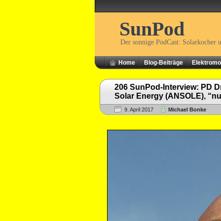
SunPod
Der sonnige PodCast: Solarkocher 
Home
Blog-Beiträge
Elektromob
206 SunPod-Interview: PD Dr
Solar Energy (ANSOLE), “nur 
9. April 2017
Michael Bonke