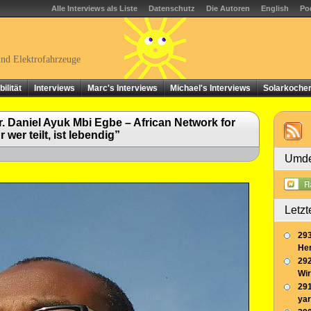
Alle Interviews als Liste
Datenschutz
Die Autoren
English
Po
und Elektrofahrzeuge
ilität
Interviews
Marc's Interviews
Michael's Interviews
Solarkoche
. Daniel Ayuk Mbi Egbe – African Network for
wer teilt, ist lebendig”
Umde
Letzt
293
Her
292
Wir
291
yar