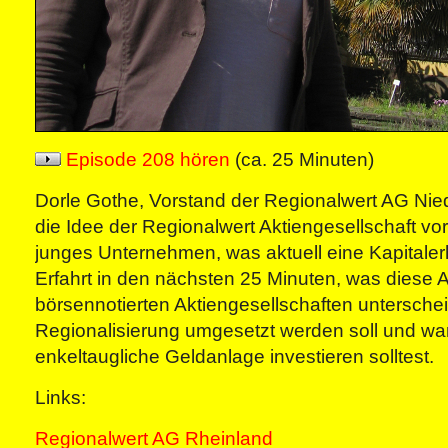
Episode 208 hören
(ca. 25 Minuten)
Dorle Gothe, Vorstand der Regionalwert AG Niede
die Idee der Regionalwert Aktiengesellschaft vor.
junges Unternehmen, was aktuell eine Kapitaler
Erfahrt in den nächsten 25 Minuten, was diese
börsennotierten Aktiengesellschaften unterschei
Regionalisierung umgesetzt werden soll und wa
enkeltaugliche Geldanlage investieren solltest.
Links:
Regionalwert AG Rheinland