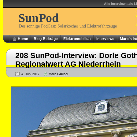
Alle Interviews als L
SunPod
Der sonnige PodCast: Solarkocher und Elektrofahrzeuge
Home
Blog-Beiträge
Elektromobilität
Interviews
Marc's In
208 SunPod-Interview: Dorle Got
Regionalwert AG Niederrhein
4. Juni 2017
Marc Grübel