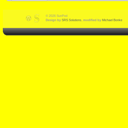
© 2026 SunPod
Design by
SRS Solutions
,
modified by
Michael Bonke